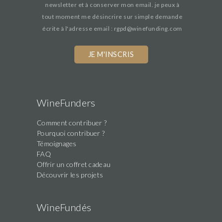
newsletter et à conserver mon email. je peux à
tout moment me désincrire sur simple demande
écrite à l'adresse email : rgpd@winefunding.com
If
you
are
a
human,
WineFunders
ignore
Comment contribuer ?
this
Pourquoi contribuer ?
field
Témoignages
FAQ
Offrir un coffret cadeau
Découvrir les projets
WineFundés