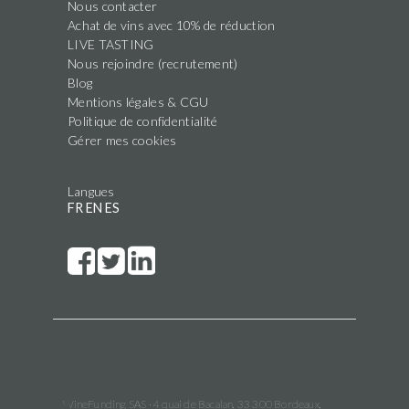
Nous contacter
Achat de vins avec 10% de réduction
LIVE TASTING
Nous rejoindre (recrutement)
Blog
Mentions légales & CGU
Politique de confidentialité
Gérer mes cookies
Langues
FR
EN
ES
WineFunding SAS · 4 quai de Bacalan, 33 300 Bordeaux,