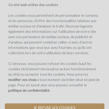
Ce site web utilise des cookies
Les cookies nous permettent de personnaliser le contenu
et les annonces, d'offrir des fonctionnalités relatives aux
médias sociaux et d'analyser le trafic. Nous partageons
le projet
les remboursements en vin
également des informations sur l'utilisation de notre site
avec nos partenaires de médias sociaux, de publicité et
d'analyse, qui peuvent combiner celles-ci avec d'autres
informations que vous leur avez fournies ou qu'ils ont
collectées lors de votre utilisation de leurs services.
Ci-dessous, vous pouvez refuser les cookies (sauf les
cookies strictement nécessaires au bon fonctionnement
Domaine des Coteaux Blancs
du site) ou accepter tous les cookies. Vous pourrez
modifier vos choix
AGRANDISSEMENT DU CHAI À
à tout moment via le lien situé en pied de
page. Pour en savoir plus vous pouvez consulter la
BARRIQUES ET ACQUISITION DE
politique de confidentialité
NOUVEAUX FÛTS DE CHÊNES
.
JE REFUSE LES COOKIES