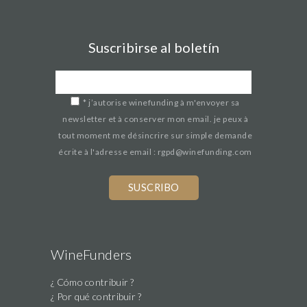
Suscribirse al boletín
*
j’autorise winefunding à m'envoyer sa
newsletter et à conserver mon email. je peux à
tout moment me désincrire sur simple demande
écrite à l'adresse email : rgpd@winefunding.com
If
you
are
a
human,
WineFunders
ignore
¿ Cómo contribuir ?
this
¿ Por qué contribuir ?
field