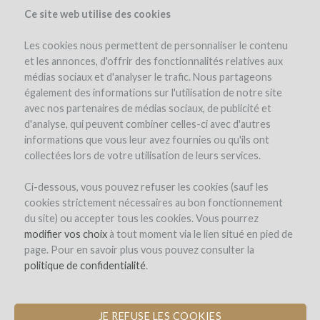
Ce site web utilise des cookies
Les cookies nous permettent de personnaliser le contenu
et les annonces, d'offrir des fonctionnalités relatives aux
médias sociaux et d'analyser le trafic. Nous partageons
el proyecto
los reembolsos en vino
également des informations sur l'utilisation de notre site
avec nos partenaires de médias sociaux, de publicité et
d'analyse, qui peuvent combiner celles-ci avec d'autres
informations que vous leur avez fournies ou qu'ils ont
collectées lors de votre utilisation de leurs services.
Ci-dessous, vous pouvez refuser les cookies (sauf les
cookies strictement nécessaires au bon fonctionnement
Domaine des Coteaux Blancs
du site) ou accepter tous les cookies. Vous pourrez
modifier vos choix
AMPLIACIÓN DE LA BODEGA DE
à tout moment via le lien situé en pied de
page. Pour en savoir plus vous pouvez consulter la
BARRICAS PARA MEJORAR EL
politique de confidentialité
ENVEJECIMIENTO DEL VINO
.
JE REFUSE LES COOKIES