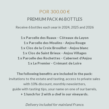
POR 300.00 €
PREMIUM PACK #6 BOTTLES
Receive 6 bottles each year in 2024, 2025 and 2026
1 x Parcelle des Ruaux - Côteaux du Layon
1 x Parcelle des Moulins - Anjou Rouge
1 x Clos de la Croix Brouillet - Anjou blanc
1 x Clos de Saint Brieux - Anjou Villages
1 x Parcelle des Rochettes - Cabernet d'Anjou
1 x Le Premier - Crémant de Loire
The following benefits are included in the pack:
invitations to the estate and tasting, access to private sales
with 10% discount, monthly newsletters,
guide with tasting tips, your name on one of our barrels,
+ 1 lunch for 2 with a chef in our vineyards.
Delivery included for mainland France
.