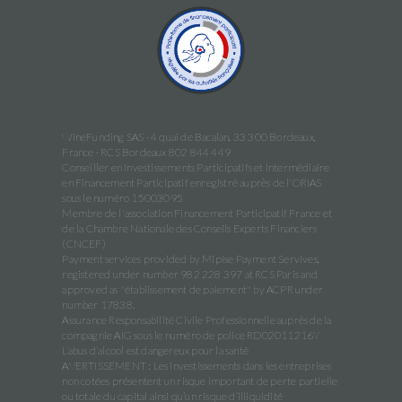
WineFunding SAS · 4 quai de Bacalan, 33 300 Bordeaux,
France · RCS Bordeaux 802 844 449
Conseiller en Investissements Participatifs et Intermédiaire
en Financement Participatif enregistré auprès de l'ORIAS
sous le numéro 15003095
Membre de l'association Financement Participatif France et
de la Chambre Nationale des Conseils Experts Financiers
(CNCEF)
Payment services provided by Mipise Payment Servives,
registered under number 982 228 397 at RCS Paris and
approved as "établissement de paiement" by ACPR under
number 17838.
Assurance Responsabilité Civile Professionnelle auprès de la
compagnie AIG sous le numéro de police RD02011216Y
L’abus d’alcool est dangereux pour la santé
AVERTISSEMENT : Les investissements dans les entreprises
non cotées présentent un risque important de perte partielle
ou totale du capital ainsi qu’un risque d’illiquidité