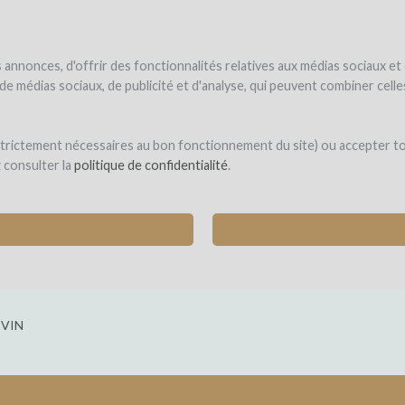
NDER
WINEFUNDÉ
WINEFUNDING
 le vin
Je finance mon projet
Découvrir nos services
annonces, d'offrir des fonctionnalités relatives aux médias sociaux et
s de médias sociaux, de publicité et d'analyse, qui peuvent combiner cel
 strictement nécessaires au bon fonctionnement du site) ou accepter t
z consulter la
politique de confidentialité
.
GROUPE DE PRODUCTEURS ARTISANAUX DE V
)
VIN