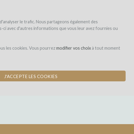
|
EN
|
ES
|
FR
S'inscrire
S'identifier
 d'analyser le trafic. Nous partageons également des
les-ci avec d'autres informations que vous leur avez fournies ou
Dons,
ous les cookies. Vous pourrez
modifier vos choix
à tout moment
contreparties
IN DANS LA
J'ACCEPTE LES COOKIES