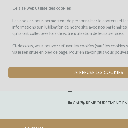
Ce site web utilise des cookies
PROJETS
WINEFU
Voir les projets
J'investis dans
Les cookies nous permettent de personnaliser le contenu et les 
informations sur l'utilisation de notre site avec nos partenaire
qu'ils ont collectées lors de votre utilisation de leurs services.
MaipOrigen
le
projet
MaipOrigen
Ci-dessous, vous pouvez refuser les cookies (sauf les cookies
via le lien situé en pied de page. Pour en savoir plus vous pouve
LANCEMENT D’UN 
RÉGION DE MAIPO
MaipOrigen
JE REFUSE LES COOKIES
Dons,
MaipOrigen
par Jean-Luc Soubie (Tresses
contreparties
LANCEMENT
D’UN
GROUPE
Chili
REMBOURSEMENT EN 
DE
PRODUCTEURS
ARTISANAUX
DE
Le projet