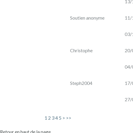
13/
EN
VIN
Soutien anonyme
11/
03/
Christophe
20/
Photo
Nom
Confirmé
Description
Montant
04/
22/12/2023
Soutient 19
md
350 €
Steph2004
17/
09:59
projets
27/
Soutient
uniquement
19/10/2023
ce projet
180 €
1
2
3
4
5
>
>>
13:02
jusqu'à
Retour en haut de la page
présent