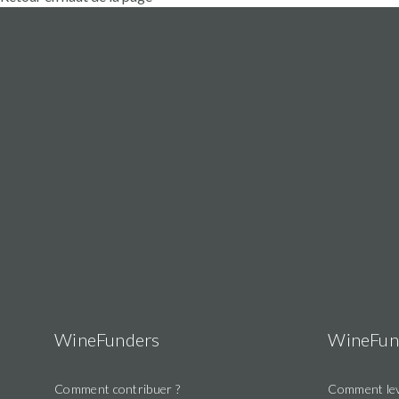
Soutient
uniquement
13/10/2023
ce projet
330 €
12:40
jusqu'à
présent
13/10/2023
Soutient 2
330 €
00:01
projets
A choisi de
Soutien
11/10/2023
rester
330 €
anonyme
18:38
anonyme
WineFunders
WineFun
03/10/2023
Soutient 21
330 €
12:06
projets
Comment contribuer ?
Comment lev