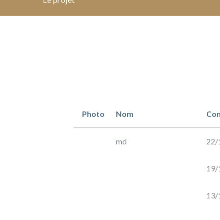
VIN
DANS
LA
RÉGION
DE
MAIPO
par
Jean-
Photo
Nom
Con
Luc
Soubie
(Tresses)
md
22/
19/
Chili
13/
REMBOURSEMENT