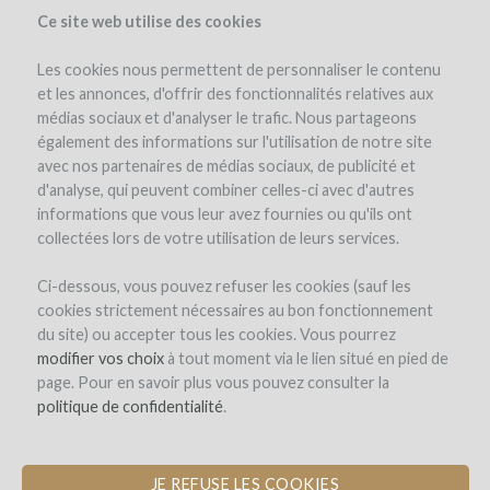
Ce site web utilise des cookies
Les cookies nous permettent de personnaliser le contenu
et les annonces, d'offrir des fonctionnalités relatives aux
médias sociaux et d'analyser le trafic. Nous partageons
el proyecto
également des informations sur l'utilisation de notre site
avec nos partenaires de médias sociaux, de publicité et
d'analyse, qui peuvent combiner celles-ci avec d'autres
informations que vous leur avez fournies ou qu'ils ont
collectées lors de votre utilisation de leurs services.
Ci-dessous, vous pouvez refuser les cookies (sauf les
cookies strictement nécessaires au bon fonctionnement
MaipOrigen
du site) ou accepter tous les cookies. Vous pourrez
modifier vos choix
LANZAMIENTO DE UN GRUPO
à tout moment via le lien situé en pied de
page. Pour en savoir plus vous pouvez consulter la
COLABORATIVO DE PEQUEÑOS
politique de confidentialité
PRODUCTORES DEL MAIPO
.
JE REFUSE LES COOKIES