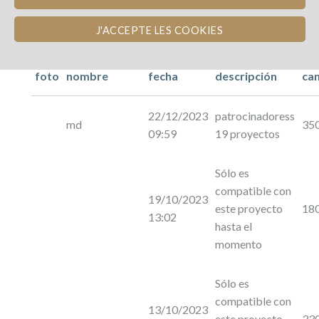
J'ACCEPTE LES COOKIES
foto
nombre
fecha
descripción
ca
22/12/2023
patrocinadoress
md
35
09:59
19 proyectos
Sólo es
compatible con
19/10/2023
este proyecto
18
13:02
hasta el
momento
Sólo es
compatible con
13/10/2023
este proyecto
33