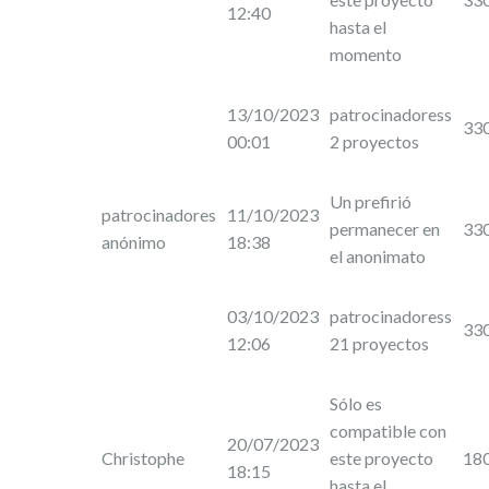
12:40
hasta el
momento
13/10/2023
patrocinadoress
33
00:01
2 proyectos
Un prefirió
patrocinadores
11/10/2023
permanecer en
33
anónimo
18:38
el anonimato
03/10/2023
patrocinadoress
33
12:06
21 proyectos
Sólo es
compatible con
20/07/2023
Christophe
este proyecto
18
18:15
hasta el