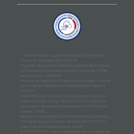
WineFunding SAS · 4 quai de Bacalan, 33 300 Bordeaux,
France · RCS Bordeaux 802 844 449
Conseiller en Investissements Participatifs et Intermédiaire
en Financement Participatif enregistré auprès de l'ORIAS
sous le numéro 15003095
Membre de l'association Financement Participatif France et
de la Chambre Nationale des Conseils Experts Financiers
(CNCEF)
Payment services provided by Mipise Payment Servives,
registered under number 982 228 397 at RCS Paris and
approved as "établissement de paiement" by ACPR under
number 17838.
Assurance Responsabilité Civile Professionnelle auprès de la
compagnie AIG sous le numéro de police RD02011216Y
L’abus d’alcool est dangereux pour la santé
AVERTISSEMENT : Les investissements dans les entreprises