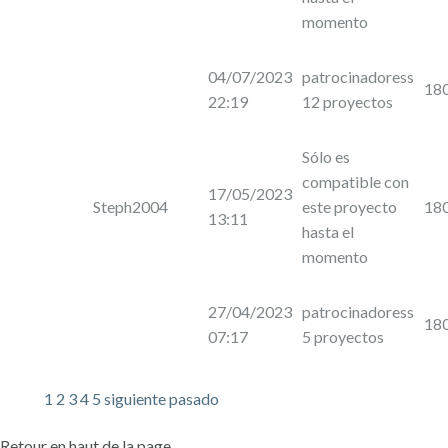
momento
04/07/2023
patrocinadoress
18
22:19
12 proyectos
Sólo es
compatible con
17/05/2023
Steph2004
este proyecto
18
13:11
hasta el
momento
27/04/2023
patrocinadoress
18
07:17
5 proyectos
1
2
3
4
5
siguiente
pasado
Retour en haut de la page