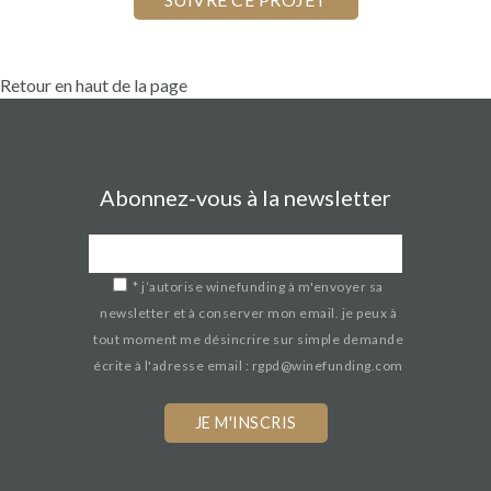
Retour en haut de la page
Abonnez-vous à la newsletter
*
j’autorise winefunding à m'envoyer sa
newsletter et à conserver mon email. je peux à
tout moment me désincrire sur simple demande
écrite à l'adresse email : rgpd@winefunding.com
If
you
are
a