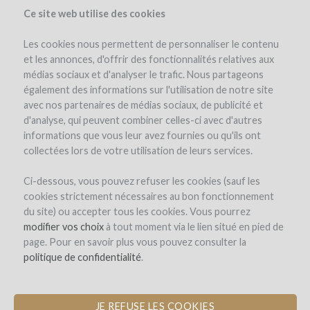
Ce site web utilise des cookies
Les cookies nous permettent de personnaliser le contenu
et les annonces, d'offrir des fonctionnalités relatives aux
médias sociaux et d'analyser le trafic. Nous partageons
le projet
le domaine
l'équipe
détails du projet
avis d'experts
également des informations sur l'utilisation de notre site
les remboursements en vin
actualités (0)
winefunders
(0)
avec nos partenaires de médias sociaux, de publicité et
d'analyse, qui peuvent combiner celles-ci avec d'autres
commentaires (0)
informations que vous leur avez fournies ou qu'ils ont
collectées lors de votre utilisation de leurs services.
Ci-dessous, vous pouvez refuser les cookies (sauf les
cookies strictement nécessaires au bon fonctionnement
du site) ou accepter tous les cookies. Vous pourrez
modifier vos choix
à tout moment via le lien situé en pied de
page. Pour en savoir plus vous pouvez consulter la
Séjour Vendanges en Languedoc
politique de confidentialité
.
ÉVÈNEMENT PRIVÉ RÉSERVÉ AUX
WINEFUNDERS
JE REFUSE LES COOKIES