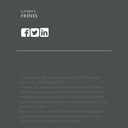
Langues
FR
EN
ES
WineFunding SAS · 4 quai de Bacalan, 33 300 Bordeaux,
France · RCS Bordeaux 802 844 449
Membre de l'association Financement Participatif France
Services de paiements assurés par Mipise Payment Services,
enregistré sous le numéro 982 228 397 au RCS de Paris et
approuvé comme établissement de paiement par l'ACPR sous
le numéro 17838.
Assurance Responsabilité Civile Professionnelle auprès de la
compagnie AIG sous le numéro de police RD02011216Y
L’abus d’alcool est dangereux pour la santé