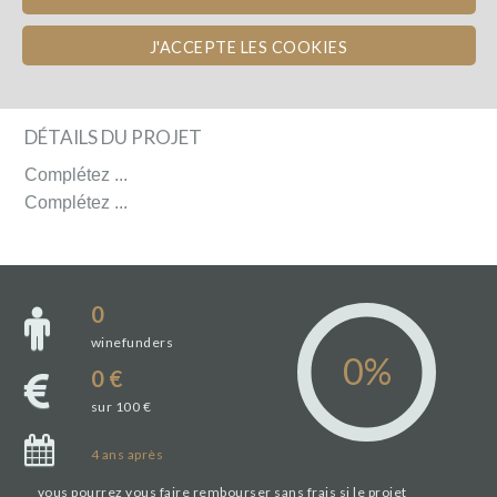
J'ACCEPTE LES COOKIES
DÉTAILS DU PROJET
DÉTAILS DU PROJET
Complétez ...
Complétez ...
0
winefunders
0 €
sur 100 €
4
ans
après
vous pourrez vous faire rembourser sans frais si le projet