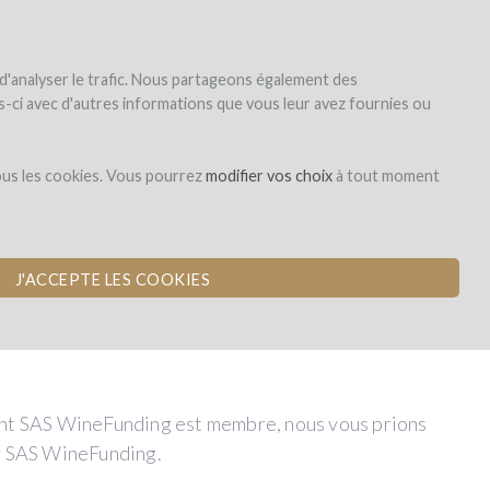
|
EN
|
ES
|
FR
registrar
iniciar la sesión
 d'analyser le trafic. Nous partageons également des
les-ci avec d'autres informations que vous leur avez fournies ou
ous les cookies. Vous pourrez
modifier vos choix
à tout moment
J'ACCEPTE LES COOKIES
ouvernance et les indicateurs concernant l’activité
nt SAS WineFunding est membre, nous vous prions
ar SAS WineFunding.