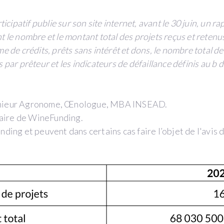
cipatif publie sur son site internet, avant le 30 juin, un ra
 le nombre et le montant total des projets reçus et retenu
e de crédits, prêts sans intérêt et dons, le nombre total d
ar prêteur et les indicateurs de défaillance définis au b du 
nieur Agronome, Œnologue, MBA INSEAD.
aire de WineFunding.
ding et peuvent dans certains cas faire l’objet de l'avis 