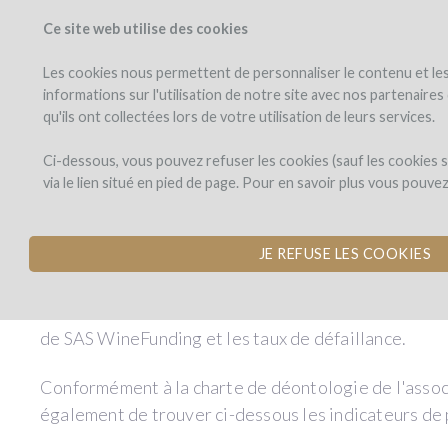
Ce site web utilise des cookies
PROYECTOS
WINEF
Veo los proyectos
Invierto en
Les cookies nous permettent de personnaliser le contenu et les 
informations sur l'utilisation de notre site avec nos partenaire
qu'ils ont collectées lors de votre utilisation de leurs services.
Ci-dessous, vous pouvez refuser les cookies (sauf les cookies
via le lien situé en pied de page. Pour en savoir plus vous pouve
JE REFUSE LES COOKIES
Conformément à l’article R548-4 du Code Monétaire e
de SAS WineFunding et les taux de défaillance.
Conformément à la charte de déontologie de l'assoc
également de trouver ci-dessous les indicateurs de