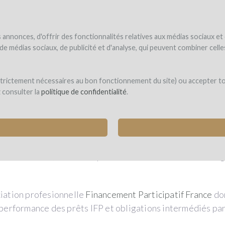
UNDER
WINEFUNDE
WINEFUNDING
 el vino
Financio mi proyecto
Descubra nuestros servicios
annonces, d'offrir des fonctionnalités relatives aux médias sociaux et
s de médias sociaux, de publicité et d'analyse, qui peuvent combiner cel
 strictement nécessaires au bon fonctionnement du site) ou accepter t
z consulter la
politique de confidentialité
.
t Financier, nous vous prions de trouver ci-dessous la g
iation profesionnelle
Financement Participatif France
do
 performance des prêts IFP et obligations intermédiés p