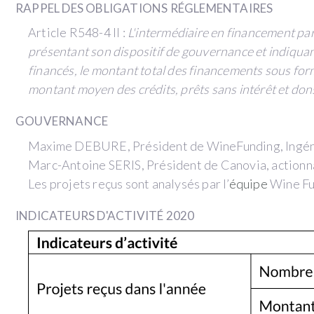
RAPPEL DES OBLIGATIONS RÉGLEMENTAIRES
Article R548-4 II :
L'intermédiaire en financement parti
présentant son dispositif de gouvernance et indiquant
financés, le montant total des financements sous form
montant moyen des crédits, prêts sans intérêt et dons p
GOUVERNANCE
Maxime DEBURE, Président de WineFunding, Ingé
Marc-Antoine SERIS, Président de Canovia, actionn
Les projets reçus sont analysés par l’
équipe
Wine Fun
INDICATEURS D'ACTIVITÉ 2020