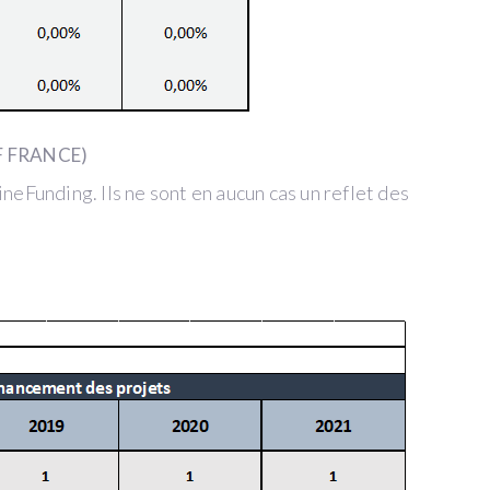
F FRANCE)
neFunding. Ils ne sont en aucun cas un reflet des