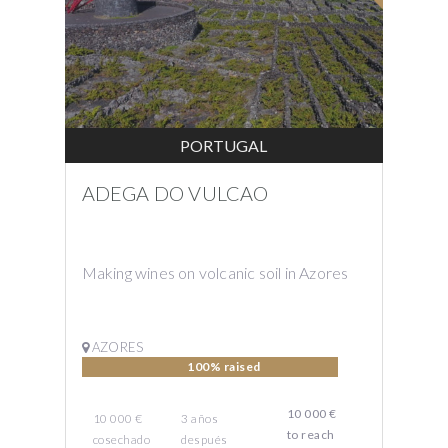
PORTUGAL
ADEGA DO VULCAO
Making wines on volcanic soil in Azores
AZORES
100% raised
10 000 €
10 000 €
3
años
to reach
cosechado
después