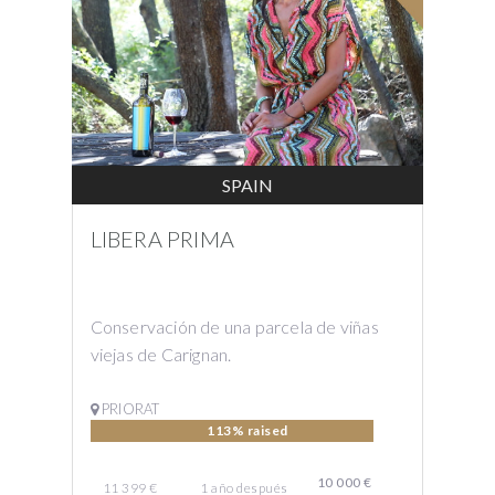
SPAIN
LIBERA PRIMA
Conservación de una parcela de viñas
viejas de Carignan.
PRIORAT
113% raised
10 000 €
11 399 €
1 año
después