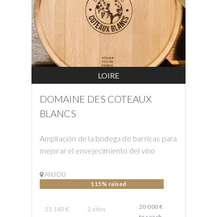
LOIRE
DOMAINE DES COTEAUX
BLANCS
Ampliación de la bodega de barricas para
mejorar el envejecimiento del vino
ANJOU
115% raised
20 000 €
23 183 €
2
años
to reach