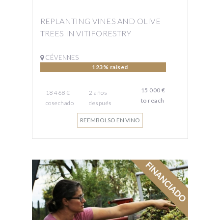
REPLANTING VINES AND OLIVE
TREES IN VITIFORESTRY
CÉVENNES
123% raised
15 000 €
18 468 €
2
años
to reach
cosechado
después
REEMBOLSO EN VINO