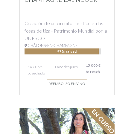
Creación de un circuito turístico en las
fosas de tiza - Patrimonio Mundial por la
UNESCO
CHÂLONS-EN-CHAMPAGNE
97% raised
15 000 €
14 606 €
1 año
después
to reach
cosechado
REEMBOLSO EN VINO