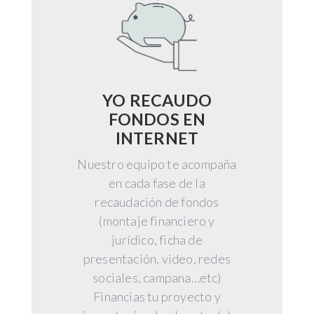
YO RECAUDO
FONDOS EN
INTERNET
Nuestro equipo te acompaña
en cada fase de la
recaudación de fondos
(montaje financiero y
jurídico, ficha de
presentación, video, redes
sociales, campana…etc)
Financias tu proyecto y