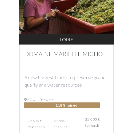
LOIRE
DOMAINE MARIELLE MICHOT
A new harvest trailer to preserve grape
quality and water resources
POUILLY-FUMÉ
118% raised
25 000 €
29 670 €
2
años
to reach
cosechado
después