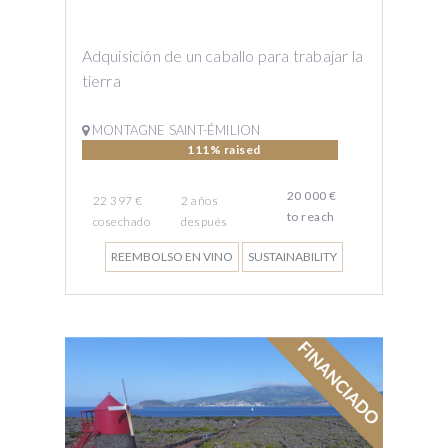
Adquisición de un caballo para trabajar la
tierra
MONTAGNE SAINT-ÉMILION
111% raised
20 000 €
22 397 €
2
años
to reach
cosechado
después
REEMBOLSO EN VINO
SUSTAINABILITY