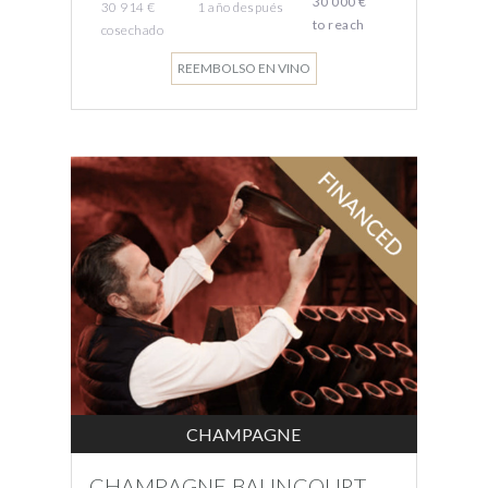
30 000 €
30 914 €
1 año
después
to reach
cosechado
REEMBOLSO EN VINO
CHAMPAGNE
CHAMPAGNE BALINCOURT