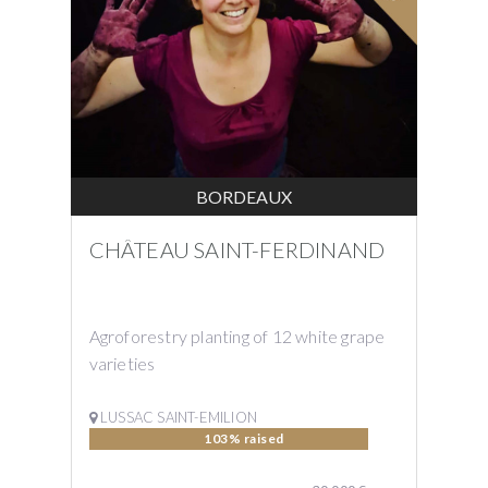
BORDEAUX
CHÂTEAU SAINT-FERDINAND
Agroforestry planting of 12 white grape
varieties
LUSSAC SAINT-EMILION
103% raised