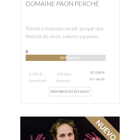
DOMAINE PAON PERCHÉ
Terroir e inclusión social: apoyar una
historia de vinos, valores y pasión.
51% raised
10 000 €
5 160 €
120
días
to reach
cosechado
después
REEMBOLSO EN VINO