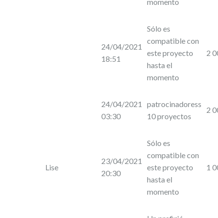
momento
Sólo es
compatible con
24/04/2021
este proyecto
2 0
18:51
hasta el
momento
24/04/2021
patrocinadoress
2 0
03:30
10 proyectos
Sólo es
compatible con
23/04/2021
Lise
este proyecto
1 0
20:30
hasta el
momento