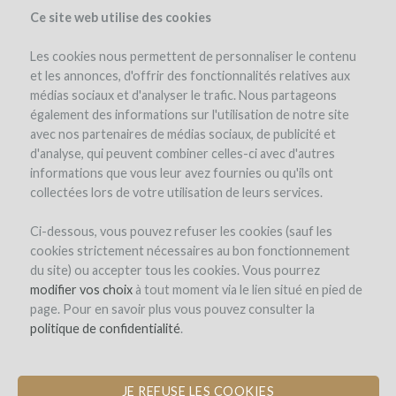
Ce site web utilise des cookies
Les cookies nous permettent de personnaliser le contenu
et les annonces, d'offrir des fonctionnalités relatives aux
médias sociaux et d'analyser le trafic. Nous partageons
el proyecto
el equipo
opinión de expertos
los intereses en vino
également des informations sur l'utilisation de notre site
costes y riesgos
simulador
winefunders
(67)
avec nos partenaires de médias sociaux, de publicité et
d'analyse, qui peuvent combiner celles-ci avec d'autres
informations que vous leur avez fournies ou qu'ils ont
collectées lors de votre utilisation de leurs services.
Ci-dessous, vous pouvez refuser les cookies (sauf les
cookies strictement nécessaires au bon fonctionnement
du site) ou accepter tous les cookies. Vous pourrez
Château Cazebonne
modifier vos choix
à tout moment via le lien situé en pied de
page. Pour en savoir plus vous pouvez consulter la
REPLANTANDO EL PATRIMONIO DE
politique de confidentialité
.
LAS VARIEDADES DE UVA OLVIDADAS
DE BURDEOS
JE REFUSE LES COOKIES