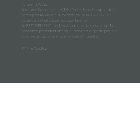
number 17838.
Assurance Responsabilité Civile Professionnelle auprès de la
compagnie AIG sous le numéro de police RD02011216Y
L’abus d’alcool est dangereux pour la santé
AVERTISSEMENT : Les investissements dans les entreprises
non cotées présentent un risque important de perte partielle
ou totale du capital ainsi qu’un risque d’illiquidité
© WineFunding