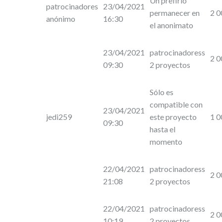
Un prefirió
patrocinadores
23/04/2021
permanecer en
2 0
anónimo
16:30
el anonimato
23/04/2021
patrocinadoress
2 0
09:30
2 proyectos
Sólo es
compatible con
23/04/2021
jedi259
este proyecto
1 0
09:30
hasta el
momento
22/04/2021
patrocinadoress
2 0
21:08
2 proyectos
22/04/2021
patrocinadoress
2 0
10:19
2 proyectos