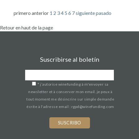
primero
anterior
1
2
3
4
5
6
7
siguiente
pasado
Retour en haut de la page
Suscribirse al boletín
*
j’autorise winefunding à m'envoyer sa
newsletter et à conserver mon email. je peux à
tout moment me désincrire sur simple demande
écrite à l'adresse email : rgpd@winefunding.com
If
you
are