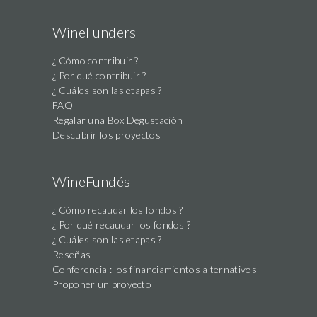
a
human,
WineFunders
ignore
¿ Cómo contribuir ?
this
¿ Por qué contribuir ?
field
¿ Cuáles son las etapas ?
FAQ
Regalar una Box Degustación
Descubrir los proyectos
WineFundés
¿ Cómo recaudar los fondos ?
¿ Por qué recaudar los fondos ?
¿ Cuáles son las etapas ?
Reseñas
Conferencia : los financiamientos alternativos
Proponer un proyecto