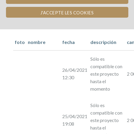
J'ACCEPTE LES COOKIES
foto
nombre
fecha
descripción
ca
Sólo es
compatible con
26/04/2021
este proyecto
2 0
12:30
hasta el
momento
Sólo es
compatible con
25/04/2021
este proyecto
2 0
19:08
hasta el