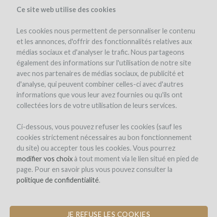
Ce site web utilise des cookies
Les cookies nous permettent de personnaliser le contenu
et les annonces, d'offrir des fonctionnalités relatives aux
médias sociaux et d'analyser le trafic. Nous partageons
également des informations sur l'utilisation de notre site
avec nos partenaires de médias sociaux, de publicité et
d'analyse, qui peuvent combiner celles-ci avec d'autres
informations que vous leur avez fournies ou qu'ils ont
collectées lors de votre utilisation de leurs services.
WineFunding
Ci-dessous, vous pouvez refuser les cookies (sauf les
cookies strictement nécessaires au bon fonctionnement
du site) ou accepter tous les cookies. Vous pourrez
Mentions légales
modifier vos choix
à tout moment via le lien situé en pied de
page. Pour en savoir plus vous pouvez consulter la
politique de confidentialité
.
Le site accessible via l’URL
www.winefunding.com
(ci-
après le Site) est édité par WINEFUNDING, Société
par Actions Simplifiée au capital de 400 000 €,
JE REFUSE LES COOKIES