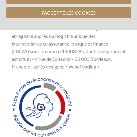
immatriculée au Registre du Commerce et des
Sociétés (RCS) de Bordeaux sous le numéro 802
J'ACCEPTE LES COOKIES
844 449 et Conseiller en Investissements Participatifs
et Intermédiaire en Financements Participatifs
enregistré auprès du Registre unique des
intermédiaires en assurance, banque et finance
(ORIAS) sous le numéro 15003095, dont le siège social
est situé : 44 rue de Soissons – 33 000 Bordeaux,
France, ci-après désignée « WineFunding ».