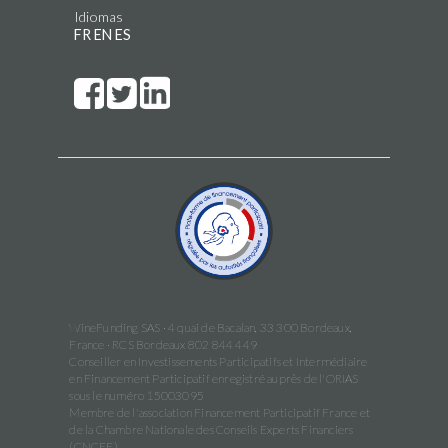
Idiomas
FR
EN
ES
WineFunding SAS · 4 quai de Bacalan, 33 300 Bordeaux,
France · RCS Bordeaux 802 844 449
Conseiller en Investissements Participatifs et Intermédiaire
en Financement Participatif enregistré auprès de l'ORIAS
sous le numéro 15003095
Membre de l'association Financement Participatif France et
de la Chambre Nationale des Conseils Experts Financiers
(CNCEF)