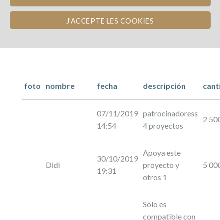
J'ACCEPTE LES COOKIES
foto
nombre
fecha
descripción
cant
07/11/2019
patrocinadoress
2 50
14:54
4 proyectos
Apoya este
30/10/2019
Didi
proyecto y
5 00
19:31
otros 1
Sólo es
compatible con