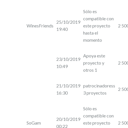
Sólo es
compatible con
25/10/2019
WinesFriends
este proyecto
2 50
19:40
hasta el
momento
Apoya este
23/10/2019
proyecto y
2 50
10:49
otros 1
21/10/2019
patrocinadoress
2 50
16:30
3 proyectos
Sólo es
compatible con
20/10/2019
SoGam
este proyecto
2 50
00:22