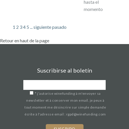
hasta el
momento
1
2
3
4
5
...
siguiente
pasado
Retour en haut de la page
Suscribirse al boletín
*
j’autorise winefunding à m'envoyer sa
newsletter et à conserver mon email. je peux à
tout moment me désincrire sur simple demande
écrite à l'adresse email : rgpd@winefunding.com