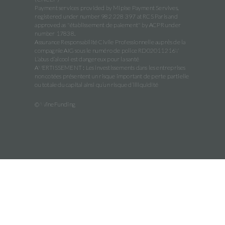
Payment services provided by Mipise Payment Servives,
registered under number 982 228 397 at RCS Paris and
approved as "établissement de paiement" by ACPR under
number 17838.
Assurance Responsabilité Civile Professionnelle auprès de la
compagnie AIG sous le numéro de police RD02011216Y
L’abus d’alcool est dangereux pour la santé
AVERTISSEMENT : Les investissements dans les entreprises
non cotées présentent un risque important de perte partielle
ou totale du capital ainsi qu’un risque d’illiquidité
© WineFunding