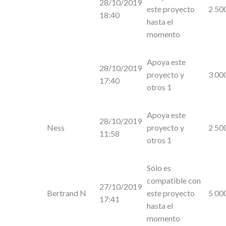
28/10/2019
este proyecto
2 50
18:40
hasta el
momento
Apoya este
28/10/2019
proyecto y
3 00
17:40
otros 1
Apoya este
28/10/2019
Ness
proyecto y
2 50
11:58
otros 1
Sólo es
compatible con
27/10/2019
Bertrand N
este proyecto
5 00
17:41
hasta el
momento