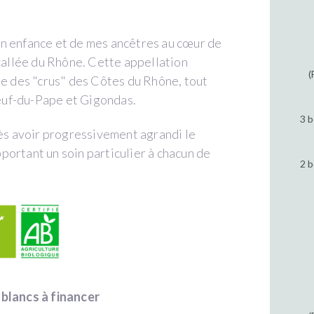
n enfance et de mes ancêtres au cœur de
 vallée du Rhône. Cette appellation
(
ie des "crus" des Côtes du Rhône, tout
euf-du-Pape et Gigondas.
3 b
rès avoir progressivement agrandi le
ortant un soin particulier à chacun de
2 b
 blancs à financer