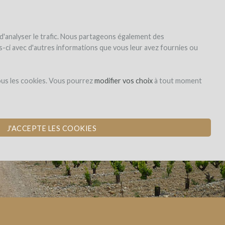
|
EN
|
ES
|
FR
S'inscrire
S'identifier
 d'analyser le trafic. Nous partageons également des
les-ci avec d'autres informations que vous leur avez fournies ou
Dons,
ous les cookies. Vous pourrez
modifier vos choix
à tout moment
contreparties
QUEYRAS BLANC
J'ACCEPTE LES COOKIES