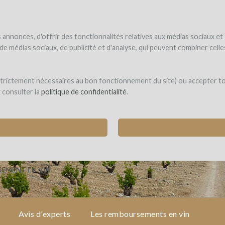
NDER
WINEFUNDÉ
WINEFUNDING
 le vin
Je finance mon projet
Découvrir nos services
annonces, d'offrir des fonctionnalités relatives aux médias sociaux et
s de médias sociaux, de publicité et d'analyse, qui peuvent combiner cel
 Ganse
 strictement nécessaires au bon fonctionnement du site) ou accepter t
z consulter la
politique de confidentialité
.
OUSSANNE POUR UNE NOUVELLE CUVÉE VAC
queyras)
EMENT EN VIN
Avis d'experts
Les remboursements en vin