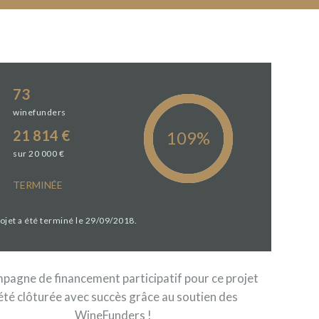
73
winefunders
21 814 €
sur 20 000 €
TERMINÉE
rojet a été terminé le 29/09/2018.
pagne de financement participatif pour ce projet
été clôturée avec succès grâce au soutien des
WineFunders !