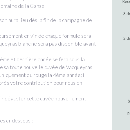
Rece
Domaine de la Ganse.
3 d
son aura lieu dès la fin de la campagne de
oursement en vin de chaque formule sera
2 d
ueyras blanc ne sera pas disponible avant
ème et dernière année se fera sous la
de sa toute nouvelle cuvée de Vacqueyras
i uniquement du rouge la 4ème année; il
après votre contribution pour nous en
oir déguster cette cuvée nouvellement
(
R
es ci-dessous :