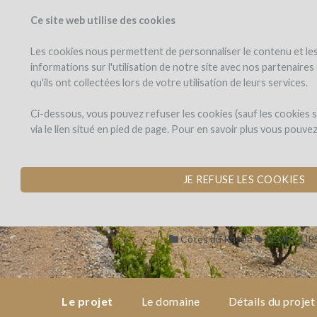
Ce site web utilise des cookies
PROJETS
WINEFU
Voir les projets
J'investis dans
Les cookies nous permettent de personnaliser le contenu et les 
informations sur l'utilisation de notre site avec nos partenaire
qu'ils ont collectées lors de votre utilisation de leurs services.
Domaine
le
projet
de
Domaine de La
Ci-dessous, vous pouvez refuser les cookies (sauf les cookies
La
via le lien situé en pied de page. Pour en savoir plus vous pouve
Ganse
PLANTATION DE R
le
domaine
par Domaine de la Ganse (Vac
JE REFUSE LES COOKIES
détails
du
Côtes du Rhône
REMBOURS
projet
avis
d'experts
Le projet
Le domaine
Détails du projet