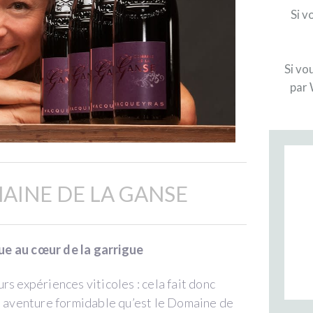
Si v
Si vo
par 
AINE DE LA GANSE
ue au cœur de la garrigue
s expériences viticoles : cela fait donc
te aventure formidable qu’est le Domaine de