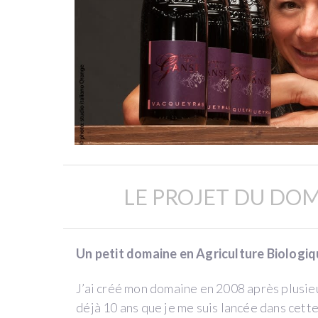
NOUVELLE
CUVÉE
VACQUEYRAS
BLANC
par
Domaine
de
la
Ganse
LE PROJET DU DOM
(Vacqueyras)
Un petit domaine en Agriculture Biologiq
Côtes
du
J’ai créé mon domaine en 2008 après plusieur
Rhône
déjà 10 ans que je me suis lancée dans cet