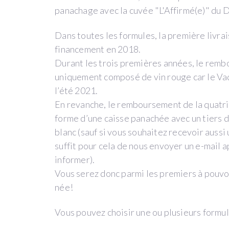
ans
panachage avec la cuvée "L'Affirmé(e)" du 
que
je
Dans toutes les formules, la première livrai
me
financement en 2018.
suis
Durant les trois premières années, le remb
lancée
uniquement composé de vin rouge car le Vaq
dans
l’été 2021.
cette
En revanche, le remboursement de la quatri
aventure
forme d’une caisse panachée avec un tiers 
formidable
blanc (sauf si vous souhaitez recevoir auss
qu’est
suffit pour cela de nous envoyer un e-mail 
le
informer).
Domaine
Vous serez donc parmi les premiers à pouv
de
née!
La
Vous pouvez choisir une ou plusieurs formul
Ganse
!