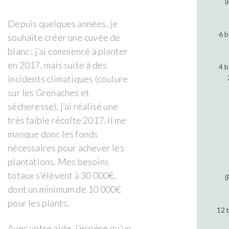
(
Depuis quelques années, je
6 b
souhaite créer une cuvée de
blanc : j’ai commencé à planter
en 2017, mais suite à des
4 b
incidents climatiques (coulure
sur les Grenaches et
sécheresse), j’ai réalisé une
très faible récolte 2017. Il me
manque donc les fonds
nécessaires pour achever les
plantations. Mes besoins
totaux s’élèvent à 30 000€,
(
dont un minimum de 10 000€
pour les plants.
12 
Avec votre aide, j’espère qu’un