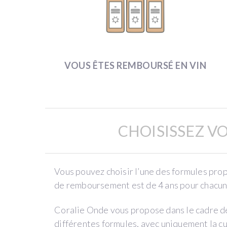
J’ai
créé
mon
domaine
VOUS ÊTES REMBOURSÉ EN VIN
en
2008
après
plusieurs
expériences
CHOISISSEZ V
viticoles
:
cela
Vous pouvez choisir l’une des formules pro
fait
de remboursement est de 4 ans pour chacune
donc
déjà
Coralie Onde vous propose dans le cadre de
10
différentes formules, avec uniquement la c