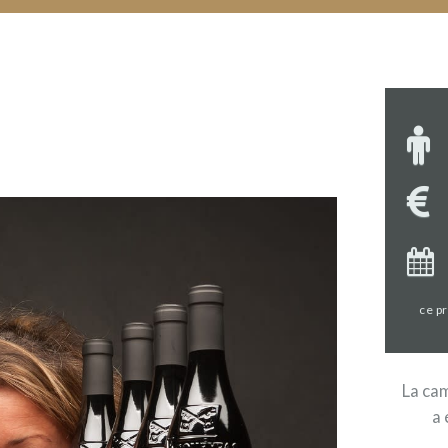
ce p
La cam
a 