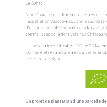
La Ganse !
REMBOURSEMENT
EN
Mon Domaine est situé sur les terres de mo
VIN
l’appellation Vacqueyras, dans le sud de la
d'origine contrôlée appartient à la catégor
comme les appellations voisines Châteaun
73
winefunders
J’ai obtenu la certification BIO en 2014 ap
Domaine et restructuré mes parcelles en app
21 814 €
mes pieds de vigne.
sur 20 000 €
TERMINÉE
ce
projet
a
été
Un projet de plantation d’une parcelle de
terminé
le