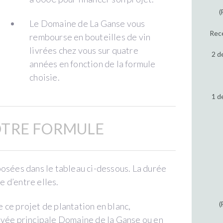
(
Le Domaine de La Ganse vous
Rece
rembourse en bouteilles de vin
livrées chez vous sur quatre
2 d
années en fonction de la formule
choisie.
1 d
OTRE FORMULE
posées dans le tableau ci-dessous. La durée
 d’entre elles.
(
 ce projet de plantation en blanc,
uvée principale Domaine de la Ganse ou en