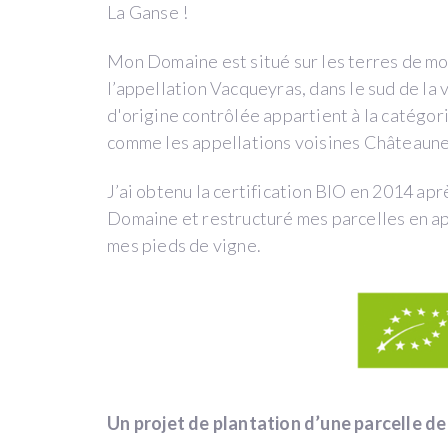
La Ganse !
REMBOURSEMENT
EN
Mon Domaine est situé sur les terres de mo
VIN
l’appellation Vacqueyras, dans le sud de la
d'origine contrôlée appartient à la catégor
comme les appellations voisines Châteaun
73
winefunders
J’ai obtenu la certification BIO en 2014 ap
Domaine et restructuré mes parcelles en app
21 814 €
mes pieds de vigne.
sur 20 000 €
TERMINÉE
ce
projet
a
été
Un projet de plantation d’une parcelle de
terminé
le