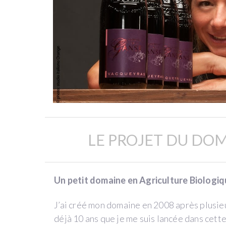
NOUVELLE
CUVÉE
VACQUEYRAS
BLANC
par
Domaine
de
la
Ganse
LE PROJET DU DOM
(Vacqueyras)
Un petit domaine en Agriculture Biologiq
Côtes
du
J’ai créé mon domaine en 2008 après plusieur
Rhône
déjà 10 ans que je me suis lancée dans cet