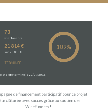
73
winefunders
21 814 €
sur 20 000 €
TERMINÉE
rojet a été terminé le 29/09/2018.
pagne de financement participatif pour ce projet
été clôturée avec succès grâce au soutien des
WineFunders !