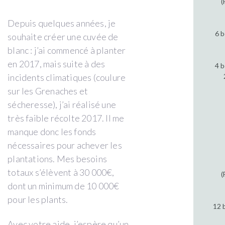
(
Depuis quelques années, je
6 b
souhaite créer une cuvée de
blanc : j’ai commencé à planter
en 2017, mais suite à des
4 b
incidents climatiques (coulure
sur les Grenaches et
sécheresse), j’ai réalisé une
très faible récolte 2017. Il me
manque donc les fonds
nécessaires pour achever les
plantations. Mes besoins
totaux s’élèvent à 30 000€,
(
dont un minimum de 10 000€
pour les plants.
12 
Avec votre aide, j’espère qu’un