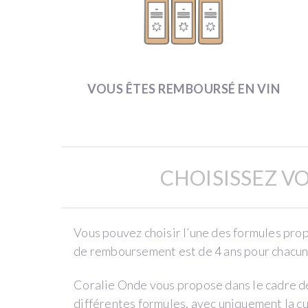
J’ai
créé
mon
domaine
VOUS ÊTES REMBOURSÉ EN VIN
en
2008
après
plusieurs
expériences
CHOISISSEZ V
viticoles
:
cela
Vous pouvez choisir l’une des formules pro
fait
de remboursement est de 4 ans pour chacune
donc
déjà
Coralie Onde vous propose dans le cadre de
10
différentes formules, avec uniquement la c