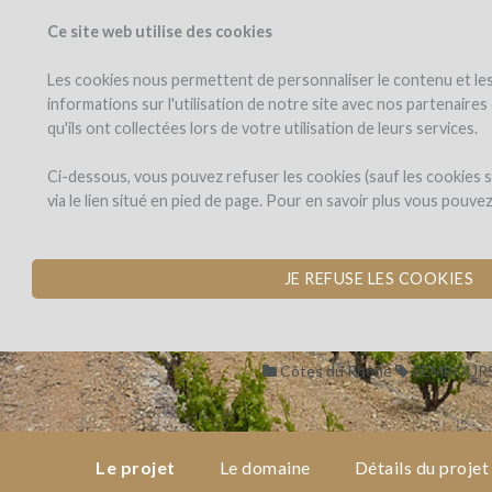
Ce site web utilise des cookies
PROJETS
WINEFU
Voir les projets
J'investis dans
Les cookies nous permettent de personnaliser le contenu et les 
informations sur l'utilisation de notre site avec nos partenaire
qu'ils ont collectées lors de votre utilisation de leurs services.
Domaine
le
projet
de
Domaine de La
Ci-dessous, vous pouvez refuser les cookies (sauf les cookies
La
via le lien situé en pied de page. Pour en savoir plus vous pouve
Ganse
PLANTATION DE R
le
domaine
par Domaine de la Ganse (Vac
JE REFUSE LES COOKIES
détails
du
Côtes du Rhône
REMBOURS
projet
avis
d'experts
Le projet
Le domaine
Détails du projet