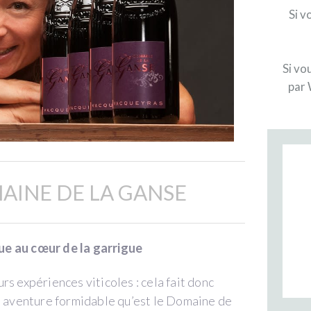
Si v
Si vo
par 
AINE DE LA GANSE
ue au cœur de la garrigue
s expériences viticoles : cela fait donc
te aventure formidable qu’est le Domaine de