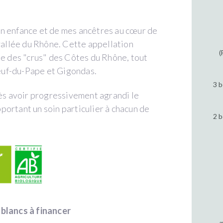
n enfance et de mes ancêtres au cœur de
 vallée du Rhône. Cette appellation
(
ie des "crus" des Côtes du Rhône, tout
euf-du-Pape et Gigondas.
3 b
rès avoir progressivement agrandi le
ortant un soin particulier à chacun de
2 b
 blancs à financer