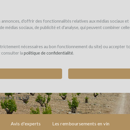
NDER
WINEFUNDÉ
WINEFUNDING
 le vin
Je finance mon projet
Découvrir nos services
annonces, d'offrir des fonctionnalités relatives aux médias sociaux et
s de médias sociaux, de publicité et d'analyse, qui peuvent combiner cel
 Ganse
 strictement nécessaires au bon fonctionnement du site) ou accepter t
z consulter la
politique de confidentialité
.
OUSSANNE POUR UNE NOUVELLE CUVÉE VAC
queyras)
EMENT EN VIN
Avis d'experts
Les remboursements en vin