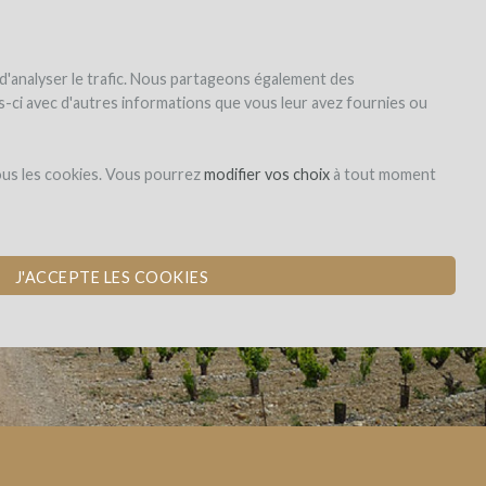
|
EN
|
ES
|
FR
S'inscrire
S'identifier
 d'analyser le trafic. Nous partageons également des
les-ci avec d'autres informations que vous leur avez fournies ou
Dons,
ous les cookies. Vous pourrez
modifier vos choix
à tout moment
contreparties
QUEYRAS BLANC
J'ACCEPTE LES COOKIES