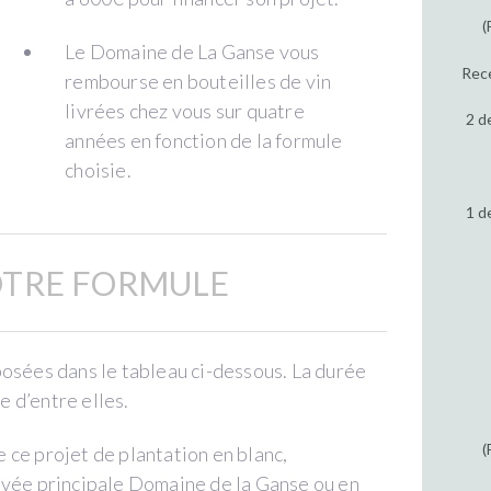
(
Le Domaine de La Ganse vous
Rece
rembourse en bouteilles de vin
livrées chez vous sur quatre
2 d
années en fonction de la formule
choisie.
1 d
OTRE FORMULE
posées dans le tableau ci-dessous. La durée
 d’entre elles.
(
 ce projet de plantation en blanc,
uvée principale Domaine de la Ganse ou en