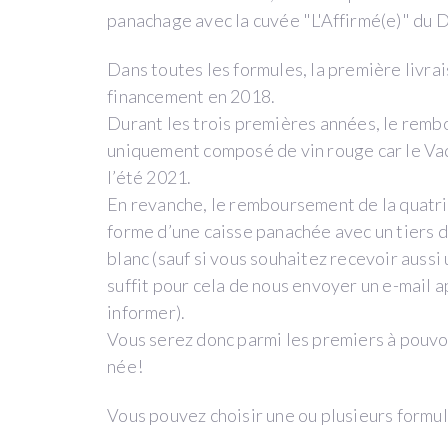
ans
panachage avec la cuvée "L'Affirmé(e)" du 
que
je
Dans toutes les formules, la première livrai
me
financement en 2018.
suis
Durant les trois premières années, le remb
lancée
uniquement composé de vin rouge car le Vaq
dans
l’été 2021.
cette
En revanche, le remboursement de la quatri
aventure
forme d’une caisse panachée avec un tiers 
formidable
blanc (sauf si vous souhaitez recevoir auss
qu’est
suffit pour cela de nous envoyer un e-mail 
le
informer).
Domaine
Vous serez donc parmi les premiers à pouv
de
née!
La
Vous pouvez choisir une ou plusieurs formul
Ganse
!