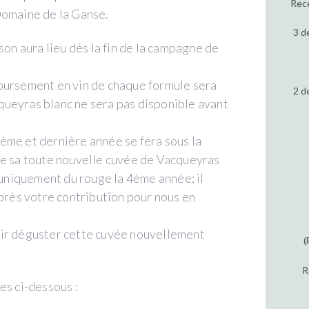
Rece
Domaine de la Ganse.
3 d
son aura lieu dès la fin de la campagne de
oursement en vin de chaque formule sera
2 d
ueyras blanc ne sera pas disponible avant
ème et dernière année se fera sous la
de sa toute nouvelle cuvée de Vacqueyras
i uniquement du rouge la 4ème année; il
après votre contribution pour nous en
oir déguster cette cuvée nouvellement
(
R
es ci-dessous :