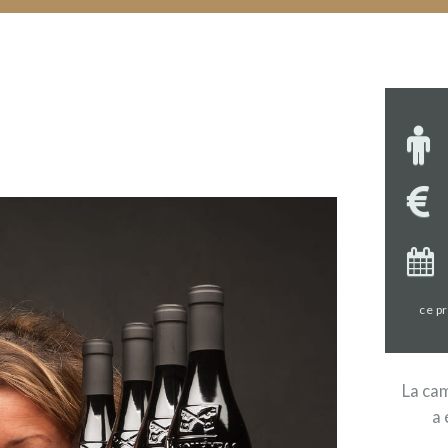
ce p
La cam
a 