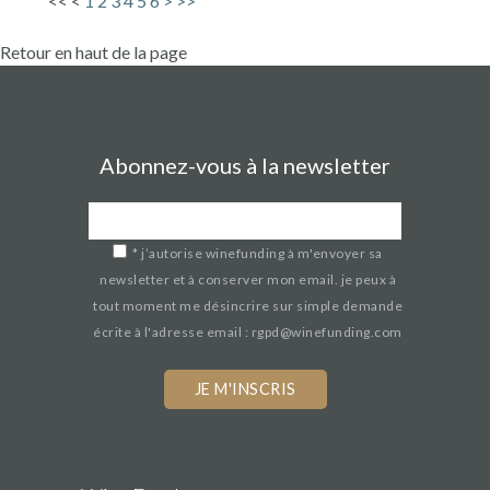
<<
<
1
2
3
4
5
6
>
>>
Retour en haut de la page
Abonnez-vous à la newsletter
*
j’autorise winefunding à m'envoyer sa
newsletter et à conserver mon email. je peux à
tout moment me désincrire sur simple demande
écrite à l'adresse email : rgpd@winefunding.com