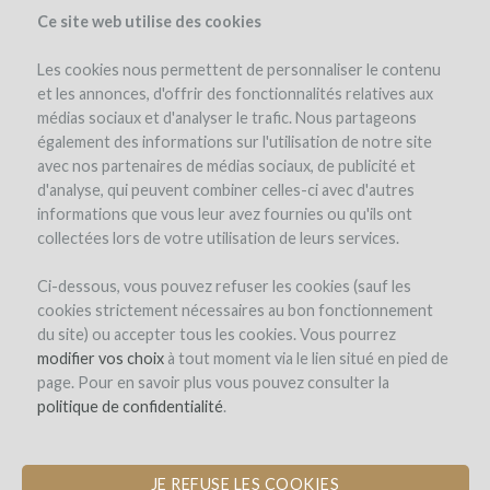
Ce site web utilise des cookies
Les cookies nous permettent de personnaliser le contenu
et les annonces, d'offrir des fonctionnalités relatives aux
médias sociaux et d'analyser le trafic. Nous partageons
le projet
le domaine
avis d'experts
les remboursements en vin
également des informations sur l'utilisation de notre site
avec nos partenaires de médias sociaux, de publicité et
d'analyse, qui peuvent combiner celles-ci avec d'autres
informations que vous leur avez fournies ou qu'ils ont
collectées lors de votre utilisation de leurs services.
Ci-dessous, vous pouvez refuser les cookies (sauf les
cookies strictement nécessaires au bon fonctionnement
Domaine Allegria
du site) ou accepter tous les cookies. Vous pourrez
modifier vos choix
PLANTATION D'UNE VIGNE EN
à tout moment via le lien situé en pied de
page. Pour en savoir plus vous pouvez consulter la
SPIRALE POUR PRODUIRE UNE
politique de confidentialité
CUVÉE D'EXCEPTION
.
JE REFUSE LES COOKIES