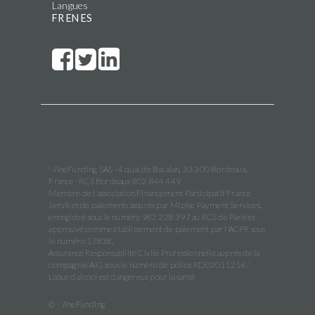
Langues
FR
EN
ES
WineFunding SAS · 4 quai de Bacalan, 33 300 Bordeaux,
France · RCS Bordeaux 802 844 449
Membre de l'association Financement Participatif France
Services de paiements assurés par Mipise Payment Services,
enregistré sous le numéro 982 228 397 au RCS de Paris et
approuvé comme établissement de paiement par l'ACPR sous
le numéro 17838.
Assurance Responsabilité Civile Professionnelle auprès de la
compagnie AIG sous le numéro de police RD02011216Y
L’abus d’alcool est dangereux pour la santé
© WineFunding