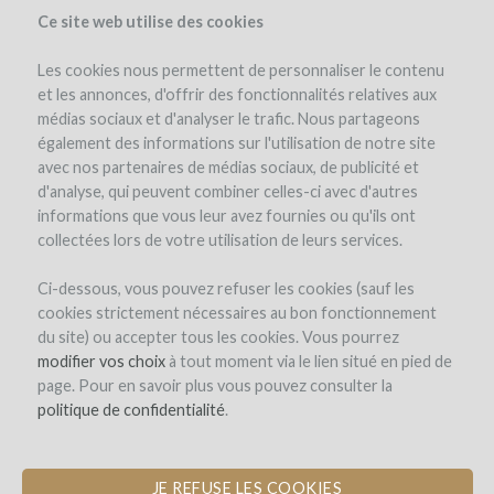
Ce site web utilise des cookies
Les cookies nous permettent de personnaliser le contenu
et les annonces, d'offrir des fonctionnalités relatives aux
médias sociaux et d'analyser le trafic. Nous partageons
le projet
l'équipe
détails du projet
avis d'experts
également des informations sur l'utilisation de notre site
les remboursements en vin
avec nos partenaires de médias sociaux, de publicité et
d'analyse, qui peuvent combiner celles-ci avec d'autres
informations que vous leur avez fournies ou qu'ils ont
collectées lors de votre utilisation de leurs services.
Ci-dessous, vous pouvez refuser les cookies (sauf les
cookies strictement nécessaires au bon fonctionnement
du site) ou accepter tous les cookies. Vous pourrez
Chêne Bleu
modifier vos choix
à tout moment via le lien situé en pied de
page. Pour en savoir plus vous pouvez consulter la
DES RUCHES POUR LA BIODIVERSITÉ
politique de confidentialité
.
DANS LE VIGNOBLE
JE REFUSE LES COOKIES