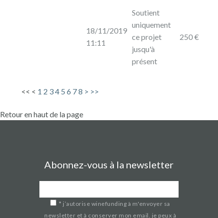
Soutient
uniquement
18/11/2019
ce projet
250 €
11:11
jusqu'à
présent
<<
<
1
2
3
4
5
6
7
8
>
>>
Retour en haut de la page
Abonnez-vous à la newsletter
*
j’autorise winefunding à m'envoyer sa
newsletter et à conserver mon email. je peux à