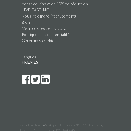
Achat de vins avec 10% de réduction
LIVE TASTING
Nous rejoindre (recrutement)
Blog
Mentions légales & CGU
Politique de confidentialité
Gérer mes cookies
Langues
FR
EN
ES
WineFunding SAS · 4 quai de Bacalan, 33 300 Bordeaux,
France · RCS Bordeaux 802 844 449