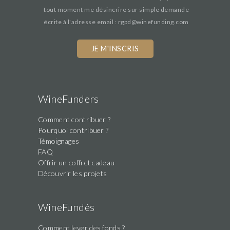
tout moment me désincrire sur simple demande
écrite à l'adresse email : rgpd@winefunding.com
If
you
are
a
human,
WineFunders
ignore
Comment contribuer ?
this
Pourquoi contribuer ?
field
Témoignages
FAQ
Offrir un coffret cadeau
Découvrir les projets
WineFundés
Comment lever des fonds ?