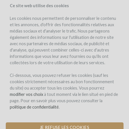
Ce site web utilise des cookies
Les cookies nous permettent de personnaliser le contenu
et les annonces, d'offrir des fonctionnalités relatives aux
médias sociaux et d'analyser le trafic. Nous partageons
le projet
les remboursements en vin
également des informations sur l'utilisation de notre site
avec nos partenaires de médias sociaux, de publicité et
d'analyse, qui peuvent combiner celles-ci avec d'autres
informations que vous leur avez fournies ou qu'ils ont
collectées lors de votre utilisation de leurs services.
Ci-dessous, vous pouvez refuser les cookies (sauf les
cookies strictement nécessaires au bon fonctionnement
Domaine des Coteaux Blancs
du site) ou accepter tous les cookies. Vous pourrez
modifier vos choix
AGRANDISSEMENT DU CHAI À
à tout moment via le lien situé en pied de
page. Pour en savoir plus vous pouvez consulter la
BARRIQUES ET ACQUISITION DE
politique de confidentialité
NOUVEAUX FÛTS DE CHÊNES
.
JE REFUSE LES COOKIES