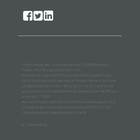
WineFunding SAS · 4 quai de Bacalan, 33 300 Bordeaux,
France · RCS Bordeaux 802 844 449
Membre de l'association Financement Participatif France
Services de paiements assurés par Mipise Payment Services,
enregistré sous le numéro 982 228 397 au RCS de Paris et
approuvé comme établissement de paiement par l'ACPR sous
le numéro 17838.
Assurance Responsabilité Civile Professionnelle auprès de la
compagnie AIG sous le numéro de police RD02011216Y
L’abus d’alcool est dangereux pour la santé
© WineFunding