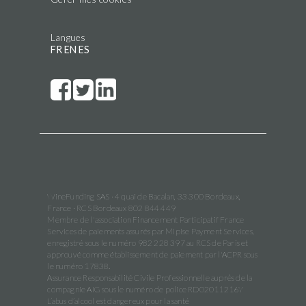
Langues
FR
EN
ES
WineFunding SAS · 4 quai de Bacalan, 33 300 Bordeaux,
France · RCS Bordeaux 802 844 449
Membre de l'association Financement Participatif France
Services de paiements assurés par Mipise Payment Services,
enregistré sous le numéro 982 228 397 au RCS de Paris et
approuvé comme établissement de paiement par l'ACPR sous
le numéro 17838.
Assurance Responsabilité Civile Professionnelle auprès de la
compagnie AIG sous le numéro de police RD02011216Y
L’abus d’alcool est dangereux pour la santé