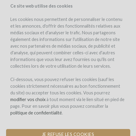
Ce site web utilise des cookies
Les cookies nous permettent de personnaliser le contenu
et les annonces, d'offrir des fonctionnalités relatives aux
médias sociaux et d'analyser le trafic. Nous partageons
le projet
les remboursements en vin
également des informations sur l'utilisation de notre site
avec nos partenaires de médias sociaux, de publicité et
d'analyse, qui peuvent combiner celles-ci avec d'autres
informations que vous leur avez fournies ou qu'ils ont
collectées lors de votre utilisation de leurs services.
Ci-dessous, vous pouvez refuser les cookies (sauf les
cookies strictement nécessaires au bon fonctionnement
Domaine des Coteaux Blancs
du site) ou accepter tous les cookies. Vous pourrez
modifier vos choix
AGRANDISSEMENT DU CHAI À
à tout moment via le lien situé en pied de
page. Pour en savoir plus vous pouvez consulter la
BARRIQUES ET ACQUISITION DE
politique de confidentialité
NOUVEAUX FÛTS DE CHÊNES
.
JE REFUSE LES COOKIES