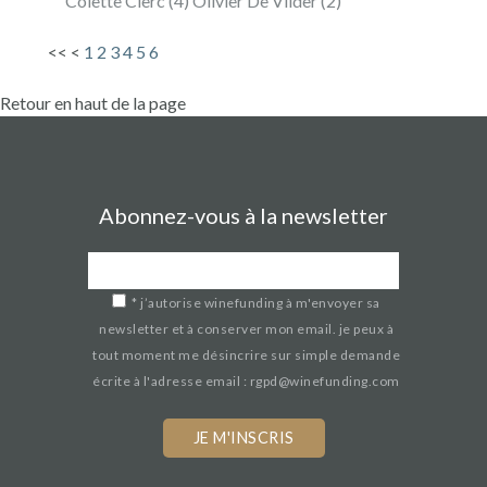
Colette Clerc (4) Olivier De Vilder (2)
<<
<
1
2
3
4
5
6
Retour en haut de la page
Abonnez-vous à la newsletter
*
j’autorise winefunding à m'envoyer sa
newsletter et à conserver mon email. je peux à
tout moment me désincrire sur simple demande
écrite à l'adresse email : rgpd@winefunding.com