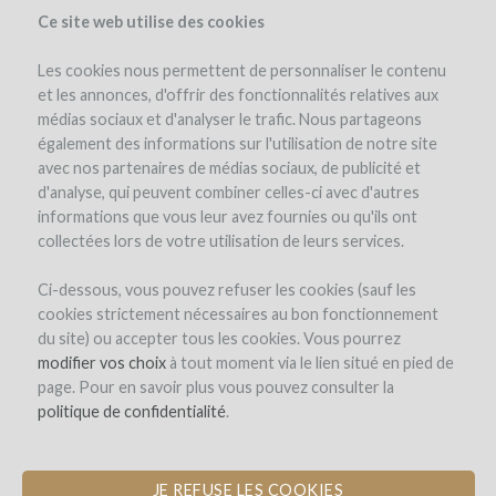
Ce site web utilise des cookies
Les cookies nous permettent de personnaliser le contenu
et les annonces, d'offrir des fonctionnalités relatives aux
médias sociaux et d'analyser le trafic. Nous partageons
le projet
également des informations sur l'utilisation de notre site
avec nos partenaires de médias sociaux, de publicité et
d'analyse, qui peuvent combiner celles-ci avec d'autres
informations que vous leur avez fournies ou qu'ils ont
collectées lors de votre utilisation de leurs services.
Ci-dessous, vous pouvez refuser les cookies (sauf les
cookies strictement nécessaires au bon fonctionnement
Les Longues Vignes
du site) ou accepter tous les cookies. Vous pourrez
modifier vos choix
ÉQUIPEMENT DU CHAI POUR
à tout moment via le lien situé en pied de
page. Pour en savoir plus vous pouvez consulter la
PRODUIRE LE PREMIER VIN DE
politique de confidentialité
BRETAGNE
.
JE REFUSE LES COOKIES