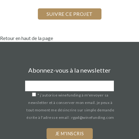
Retour en haut de la page
Abonnez-vous à la newsletter
*
j’autorise winefunding à m'envoyer sa
newsletter et à conserver mon email. je peux à
tout moment me désincrire sur simple demande
écrite à l'adresse email : rgpd@winefunding.com
If
you