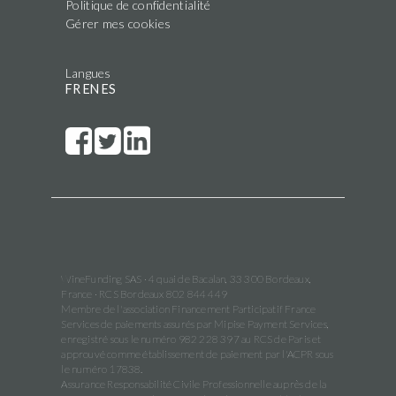
Politique de confidentialité
Gérer mes cookies
Langues
FR
EN
ES
WineFunding SAS · 4 quai de Bacalan, 33 300 Bordeaux,
France · RCS Bordeaux 802 844 449
Membre de l'association Financement Participatif France
Services de paiements assurés par Mipise Payment Services,
enregistré sous le numéro 982 228 397 au RCS de Paris et
approuvé comme établissement de paiement par l'ACPR sous
le numéro 17838.
Assurance Responsabilité Civile Professionnelle auprès de la