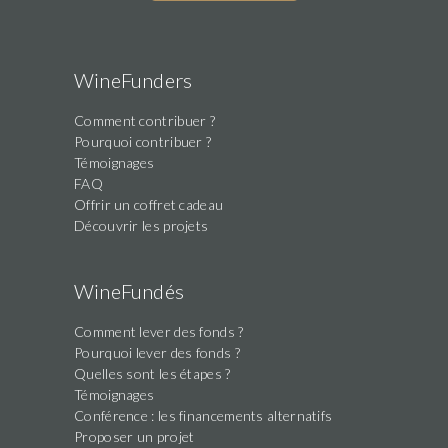
are
a
human,
WineFunders
ignore
Comment contribuer ?
this
Pourquoi contribuer ?
field
Témoignages
FAQ
Offrir un coffret cadeau
Découvrir les projets
WineFundés
Comment lever des fonds ?
Pourquoi lever des fonds ?
Quelles sont les étapes ?
Témoignages
Conférence : les financements alternatifs
Proposer un projet