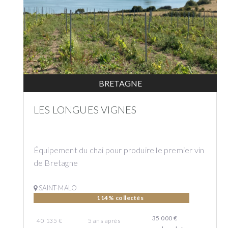
BRETAGNE
LES LONGUES VIGNES
Équipement du chai pour produire le premier vin
de Bretagne
SAINT-MALO
114% collectés
35 000 €
40 135 €
5
ans
après