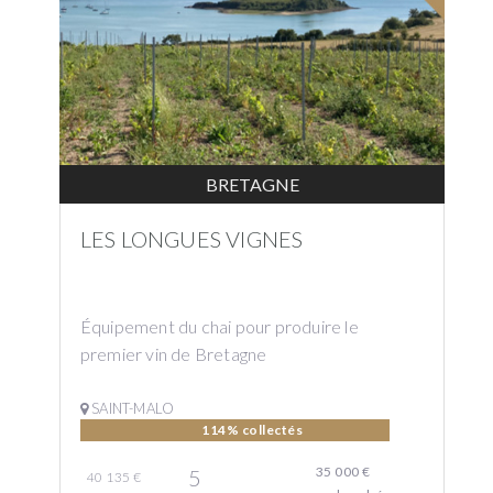
BRETAGNE
LES LONGUES VIGNES
Équipement du chai pour produire le
premier vin de Bretagne
SAINT-MALO
114% collectés
35 000 €
5
40 135 €