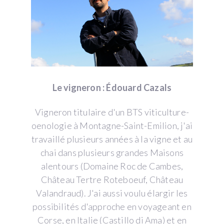
Le vigneron : Édouard Cazals
Vigneron titulaire d'un BTS viticulture-
oenologie à Montagne-Saint-Emilion, j'ai
travaillé plusieurs années à la vigne et au
chai dans plusieurs grandes Maisons
alentours (Domaine Roc de Cambes,
Château Tertre Roteboeuf, Château
Valandraud). J'ai aussi voulu élargir les
possibilités d'approche en voyageant en
Corse, en Italie (Castillo di Ama) et en