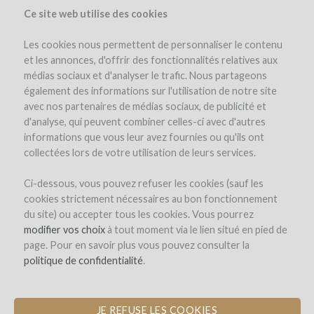
Ce site web utilise des cookies
Les cookies nous permettent de personnaliser le contenu
et les annonces, d'offrir des fonctionnalités relatives aux
médias sociaux et d'analyser le trafic. Nous partageons
également des informations sur l'utilisation de notre site
avec nos partenaires de médias sociaux, de publicité et
d'analyse, qui peuvent combiner celles-ci avec d'autres
informations que vous leur avez fournies ou qu'ils ont
collectées lors de votre utilisation de leurs services.
Les Longues Vignes
Ci-dessous, vous pouvez refuser les cookies (sauf les
cookies strictement nécessaires au bon fonctionnement
ÉQUIPEMENT DU CHAI POUR
du site) ou accepter tous les cookies. Vous pourrez
PRODUIRE LE PREMIER VIN DE
modifier vos choix
à tout moment via le lien situé en pied de
BRETAGNE
page. Pour en savoir plus vous pouvez consulter la
politique de confidentialité
.
par Les Longues Vignes (Saint Jouan des Guerets)
JE REFUSE LES COOKIES