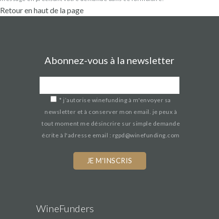
Retour en haut de la page
Abonnez-vous à la newsletter
*
j’autorise winefunding à m'envoyer sa
newsletter et à conserver mon email. je peux à
tout moment me désincrire sur simple demande
écrite à l'adresse email : rgpd@winefunding.com
If
you
are
a
human,
WineFunders
ignore