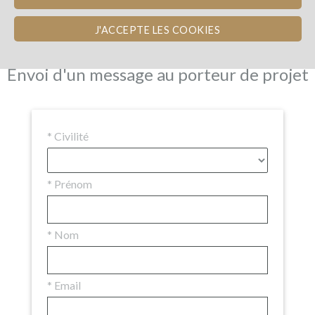
Avis d'experts
Les remboursements en vin
Actualités (4)
WineFunders
(81)
Commentaires (58)
J'ACCEPTE LES COOKIES
Envoi d'un message au porteur de projet
*
Civilité
*
Prénom
*
Nom
*
Email