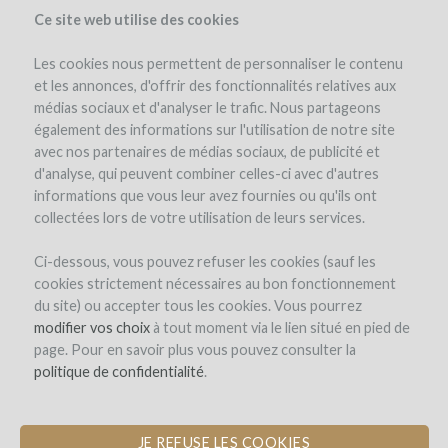
Ce site web utilise des cookies
Les cookies nous permettent de personnaliser le contenu
et les annonces, d'offrir des fonctionnalités relatives aux
médias sociaux et d'analyser le trafic. Nous partageons
également des informations sur l'utilisation de notre site
avec nos partenaires de médias sociaux, de publicité et
d'analyse, qui peuvent combiner celles-ci avec d'autres
informations que vous leur avez fournies ou qu'ils ont
collectées lors de votre utilisation de leurs services.
Domaine de Saint-Géry
Ci-dessous, vous pouvez refuser les cookies (sauf les
cookies strictement nécessaires au bon fonctionnement
CONSTRUCTION D'UN CHAI
du site) ou accepter tous les cookies. Vous pourrez
D'ÉLEVAGE EN PIERRE POUR UN
modifier vos choix
à tout moment via le lien situé en pied de
VIGNOBLE EN AGRO-ÉCOLOGIE
page. Pour en savoir plus vous pouvez consulter la
politique de confidentialité
.
Le projet
Le domaine
L'équipe
Détails du projet
JE REFUSE LES COOKIES