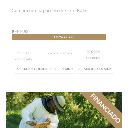
Compra de una parcela de Côte-Rôtie
AMPUIS
127% raised
40 000 €
51 050 €
7
años
después
to reach
cosechado
PRÉSTAMO CON INTERESES EN VINO
REEMBOLSO EN VINO