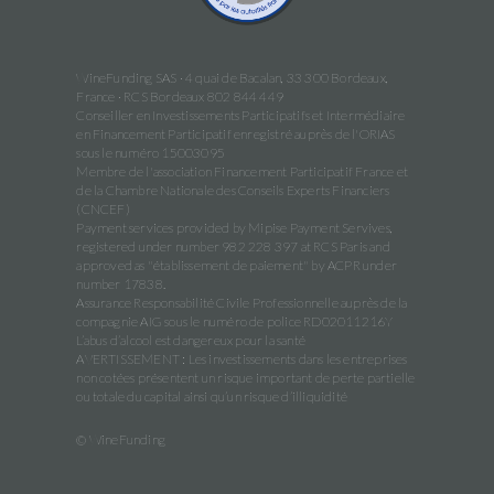
WineFunding SAS · 4 quai de Bacalan, 33 300 Bordeaux,
France · RCS Bordeaux 802 844 449
Conseiller en Investissements Participatifs et Intermédiaire
en Financement Participatif enregistré auprès de l'ORIAS
sous le numéro 15003095
Membre de l'association Financement Participatif France et
de la Chambre Nationale des Conseils Experts Financiers
(CNCEF)
Payment services provided by Mipise Payment Servives,
registered under number 982 228 397 at RCS Paris and
approved as "établissement de paiement" by ACPR under
number 17838.
Assurance Responsabilité Civile Professionnelle auprès de la
compagnie AIG sous le numéro de police RD02011216Y
L’abus d’alcool est dangereux pour la santé
AVERTISSEMENT : Les investissements dans les entreprises
non cotées présentent un risque important de perte partielle
ou totale du capital ainsi qu’un risque d’illiquidité
© WineFunding