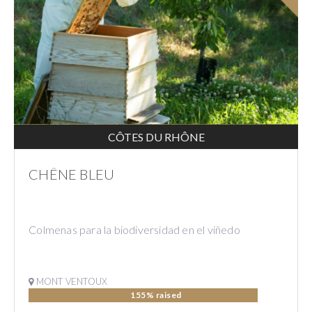
CÔTES DU RHÔNE
CHÊNE BLEU
Colmenas para la biodiversidad en el viñedo
MONT VENTOUX
155% raised