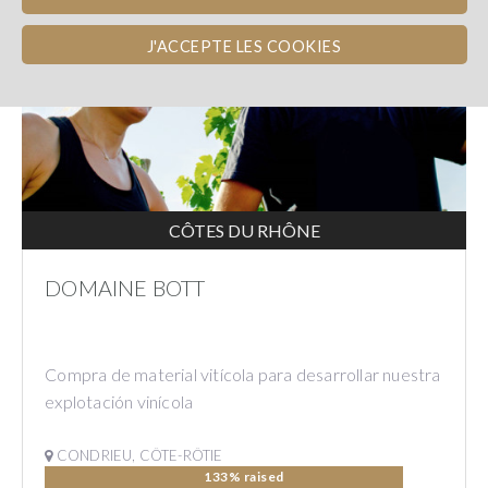
J'ACCEPTE LES COOKIES
CÔTES DU RHÔNE
DOMAINE BOTT
Compra de material vitícola para desarrollar nuestra
explotación vinícola
CONDRIEU, CÔTE-RÔTIE
133% raised