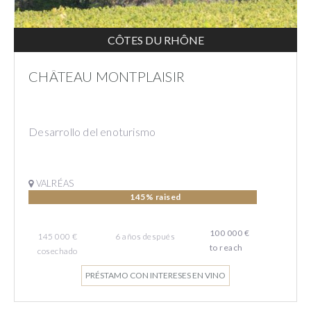
CÔTES DU RHÔNE
CHÂTEAU MONTPLAISIR
Desarrollo del enoturismo
VALRÉAS
145% raised
100 000 €
145 000 €
6
años
después
to reach
cosechado
PRÉSTAMO CON INTERESES EN VINO