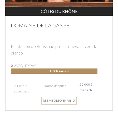
CÔTES DU RHÔNE
DOMAINE DE LA GANSE
Plantación de Roussane para la nueva cuvée de
blanco
VACQUEYRAS
109% raised
20 000 €
21 814 €
8
años
después
to reach
cosechado
REEMBOLSO EN VINO