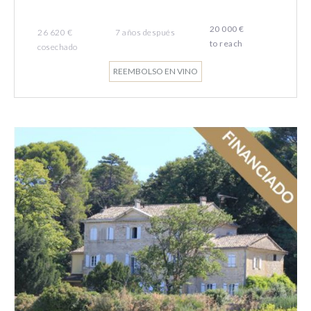
20 000 €
26 620 €
7
años
después
to reach
cosechado
REEMBOLSO EN VINO