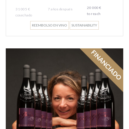
20 000 €
31 005 €
7
años
después
to reach
cosechado
REEMBOLSO EN VINO
SUSTAINABILITY