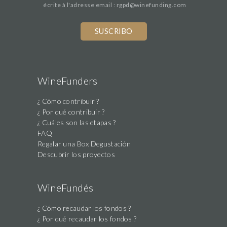
écrite à l'adresse email : rgpd@winefunding.com
If
you
are
a
human,
WineFunders
ignore
¿ Cómo contribuir ?
this
¿ Por qué contribuir ?
field
¿ Cuáles son las etapas ?
FAQ
Regalar una Box Degustación
Descubrir los proyectos
WineFundés
¿ Cómo recaudar los fondos ?
¿ Por qué recaudar los fondos ?