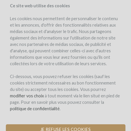
Ce site web utilise des cookies
Les cookies nous permettent de personnaliser le contenu
et les annonces, d'offrir des fonctionnalités relatives aux
médias sociaux et d'analyser le trafic. Nous partageons
el proyecto
également des informations sur l'utilisation de notre site
avec nos partenaires de médias sociaux, de publicité et
d'analyse, qui peuvent combiner celles-ci avec d'autres
informations que vous leur avez fournies ou qu'ils ont
collectées lors de votre utilisation de leurs services.
Ci-dessous, vous pouvez refuser les cookies (sauf les
cookies strictement nécessaires au bon fonctionnement
Adega do Vulcao
du site) ou accepter tous les cookies. Vous pourrez
modifier vos choix
MAKING WINES ON VOLCANIC SOIL
à tout moment via le lien situé en pied de
page. Pour en savoir plus vous pouvez consulter la
IN AZORES
politique de confidentialité
.
JE REFUSE LES COOKIES