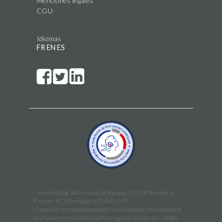
Menciones legales
CGU
Idiomas
FR
EN
ES
WineFunding SAS · 4 quai de Bacalan, 33 300 Bordeaux,
France · RCS Bordeaux 802 844 449
Conseiller en Investissements Participatifs et Intermédiaire
en Financement Participatif enregistré auprès de l'ORIAS