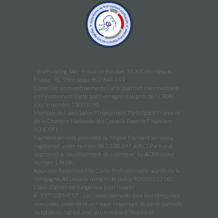
WineFunding SAS · 4 quai de Bacalan, 33 300 Bordeaux,
France · RCS Bordeaux 802 844 449
Conseiller en Investissements Participatifs et Intermédiaire
en Financement Participatif enregistré auprès de l'ORIAS
sous le numéro 15003095
Membre de l'association Financement Participatif France et
de la Chambre Nationale des Conseils Experts Financiers
(CNCEF)
Payment services provided by Mipise Payment Servives,
registered under number 982 228 397 at RCS Paris and
approved as "établissement de paiement" by ACPR under
number 17838.
Assurance Responsabilité Civile Professionnelle auprès de la
compagnie AIG sous le numéro de police RD02011216Y
L’abus d’alcool est dangereux pour la santé
AVERTISSEMENT : Les investissements dans les entreprises
non cotées présentent un risque important de perte partielle
ou totale du capital ainsi qu’un risque d’illiquidité