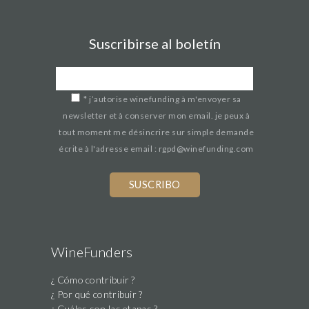
Suscribirse al boletín
*
j’autorise winefunding à m'envoyer sa
newsletter et à conserver mon email. je peux à
tout moment me désincrire sur simple demande
écrite à l'adresse email : rgpd@winefunding.com
If
you
are
a
human,
WineFunders
ignore
¿ Cómo contribuir ?
this
¿ Por qué contribuir ?
field
¿ Cuáles son las etapas ?