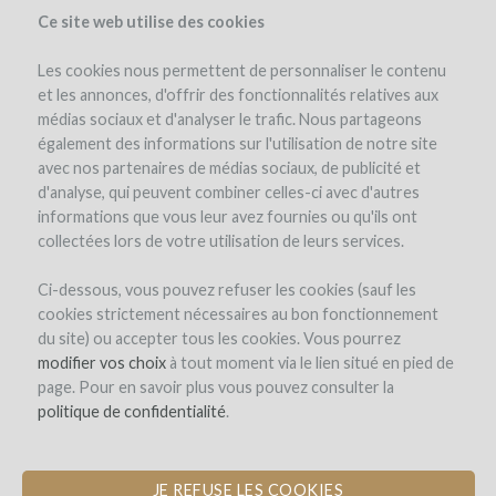
Ce site web utilise des cookies
Les cookies nous permettent de personnaliser le contenu
et les annonces, d'offrir des fonctionnalités relatives aux
médias sociaux et d'analyser le trafic. Nous partageons
el proyecto
également des informations sur l'utilisation de notre site
avec nos partenaires de médias sociaux, de publicité et
d'analyse, qui peuvent combiner celles-ci avec d'autres
informations que vous leur avez fournies ou qu'ils ont
collectées lors de votre utilisation de leurs services.
Ci-dessous, vous pouvez refuser les cookies (sauf les
cookies strictement nécessaires au bon fonctionnement
Château Carpe Diem
du site) ou accepter tous les cookies. Vous pourrez
modifier vos choix
PLANTACIÓN DE UVAS BLANCAS Y
à tout moment via le lien situé en pied de
page. Pour en savoir plus vous pouvez consulter la
SETOS PARA VIÑEDOS
politique de confidentialité
.
nuevo comentario
JE REFUSE LES COOKIES