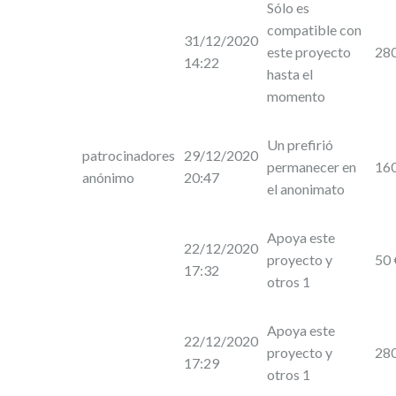
Sólo es
compatible con
31/12/2020
este proyecto
28
14:22
hasta el
momento
Un prefirió
patrocinadores
29/12/2020
permanecer en
16
anónimo
20:47
el anonimato
Apoya este
22/12/2020
proyecto y
50 
17:32
otros 1
Apoya este
22/12/2020
proyecto y
28
17:29
otros 1