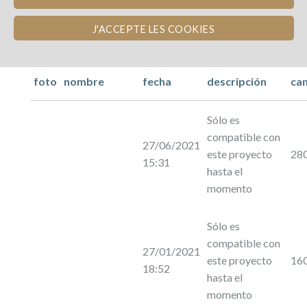
J'ACCEPTE LES COOKIES
foto
nombre
fecha
descripción
ca
Sólo es
compatible con
27/06/2021
este proyecto
28
15:31
hasta el
momento
Sólo es
compatible con
27/01/2021
este proyecto
16
18:52
hasta el
momento