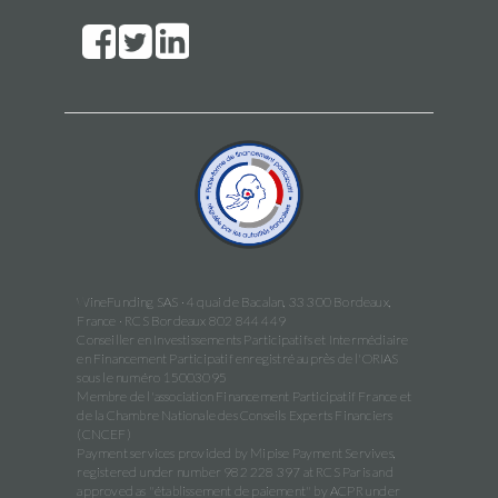
WineFunding SAS · 4 quai de Bacalan, 33 300 Bordeaux,
France · RCS Bordeaux 802 844 449
Conseiller en Investissements Participatifs et Intermédiaire
en Financement Participatif enregistré auprès de l'ORIAS
sous le numéro 15003095
Membre de l'association Financement Participatif France et
de la Chambre Nationale des Conseils Experts Financiers
(CNCEF)
Payment services provided by Mipise Payment Servives,
registered under number 982 228 397 at RCS Paris and
approved as "établissement de paiement" by ACPR under