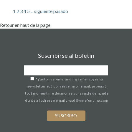
1
2
3
4
5
...
siguiente
pasado
Retour en haut de la page
Suscribirse al boletín
*
j’autorise winefunding à m'envoyer sa
newsletter et à conserver mon email. je peux à
tout moment me désincrire sur simple demande
écrite à l'adresse email : rgpd@winefunding.com