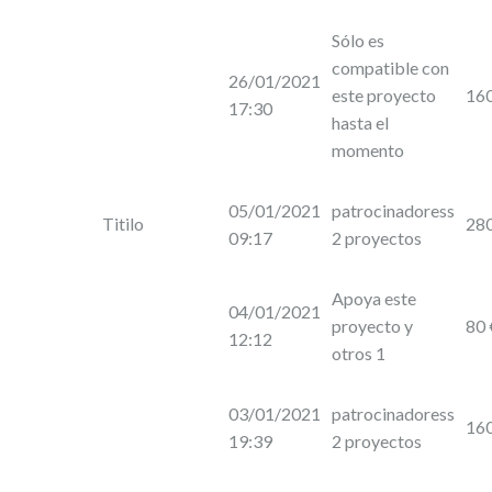
Sólo es
compatible con
26/01/2021
este proyecto
16
17:30
hasta el
momento
05/01/2021
patrocinadoress
Titilo
28
09:17
2 proyectos
Apoya este
04/01/2021
proyecto y
80 
12:12
otros 1
03/01/2021
patrocinadoress
16
19:39
2 proyectos