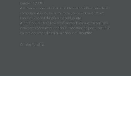
number 17838.
Assurance Responsabilité Civile Professionnelle auprès de la
compagnie AIG sous le numéro de police RD02011216Y
L’abus d’alcool est dangereux pour la santé
AVERTISSEMENT : Les investissements dans les entreprises
non cotées présentent un risque important de perte partielle
ou totale du capital ainsi qu’un risque d’illiquidité
© WineFunding