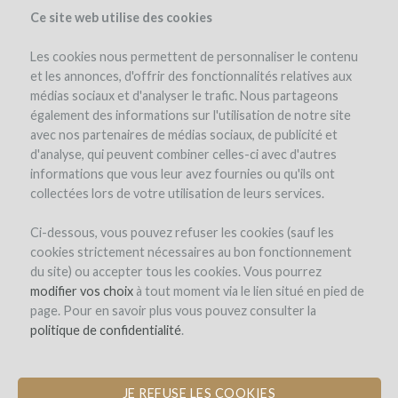
Ce site web utilise des cookies
Les cookies nous permettent de personnaliser le contenu
et les annonces, d'offrir des fonctionnalités relatives aux
médias sociaux et d'analyser le trafic. Nous partageons
el proyecto
el equipo
detalles del proyecto
los reembolsos en vino
également des informations sur l'utilisation de notre site
noticias (3)
winefunders
(123)
avec nos partenaires de médias sociaux, de publicité et
d'analyse, qui peuvent combiner celles-ci avec d'autres
informations que vous leur avez fournies ou qu'ils ont
collectées lors de votre utilisation de leurs services.
Ci-dessous, vous pouvez refuser les cookies (sauf les
cookies strictement nécessaires au bon fonctionnement
du site) ou accepter tous les cookies. Vous pourrez
Domaine des Jeunes Pousses
modifier vos choix
à tout moment via le lien situé en pied de
page. Pour en savoir plus vous pouvez consulter la
CREACIÓN DE LA PRIMERA
politique de confidentialité
.
"INCUBADORA DE VITICULTORES"
JE REFUSE LES COOKIES