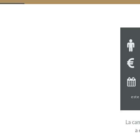
este
La cam
a 