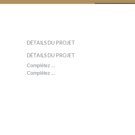
winefunders
(60)
DÉTAILS DU PROJET
Prieure
DÉTAILS DU PROJET
La
Dons,
Prieure
Complétez ...
Chaume
contreparties
&
Complétez ...
La
Association
Confluences
Chaume
&
Association
Confluences