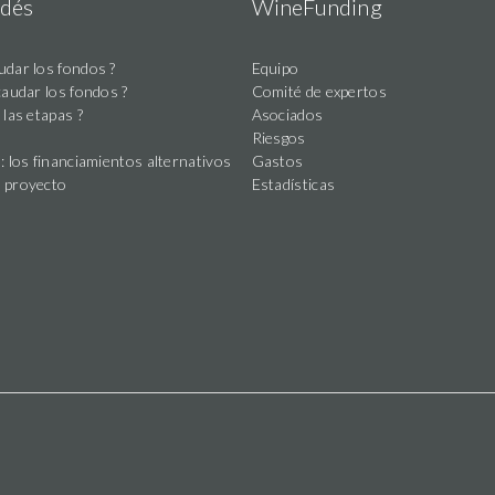
dés
WineFunding
dar los fondos ?
Equipo
caudar los fondos ?
Comité de expertos
 las etapas ?
Asociados
Riesgos
: los financiamientos alternativos
Gastos
 proyecto
Estadísticas