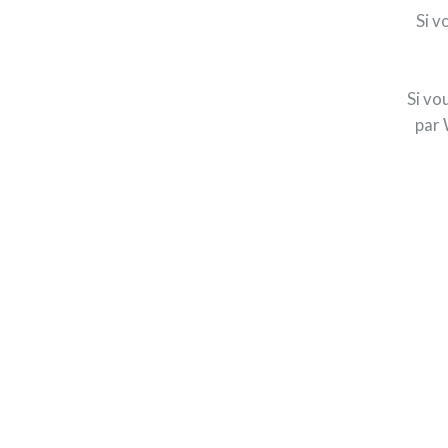
Si v
Si vo
par 