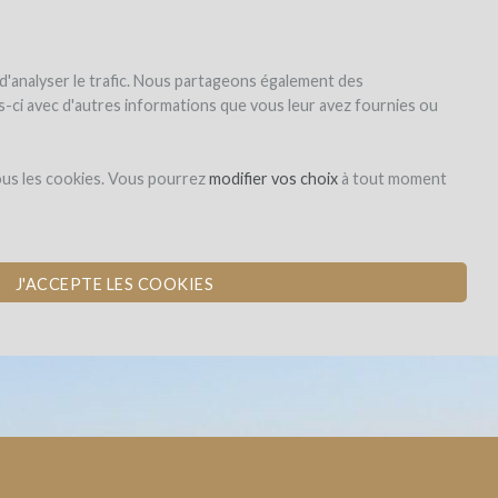
|
EN
|
ES
|
FR
registrar
iniciar la sesión
 d'analyser le trafic. Nous partageons également des
les-ci avec d'autres informations que vous leur avez fournies ou
Dons,
ous les cookies. Vous pourrez
modifier vos choix
à tout moment
contreparties
ÑEDO
J'ACCEPTE LES COOKIES