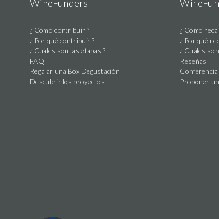
WineFunders
WineFun
La
¿ Cómo contribuir ?
¿ Cómo recau
campagne
¿ Por qué contribuir ?
¿ Por qué re
¿ Cuáles son las etapas ?
¿ Cuáles son
de
FAQ
Reseñas
financement
Regalar una Box Degustación
Conferencia 
participatif
Descubrir los proyectos
Proponer un
pour
ce
projet
a
été
clôturée
avec
succès
grâce
au
soutien