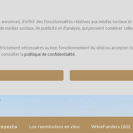
UNDER
WINEFUNDE
WINEFUNDING
 el vino
Financio mi proyecto
Descubra nuestros servicios
annonces, d'offrir des fonctionnalités relatives aux médias sociaux et
s de médias sociaux, de publicité et d'analyse, qui peuvent combiner cel
ume & Association Confluences
 strictement nécessaires au bon fonctionnement du site) ou accepter t
z consulter la
politique de confidentialité
.
ESTIVAL DE VERANO EN EL CORAZÓN DEL VI
(VIX)
O
proyecto
Los reembolsos en vino
WineFunders
(60)