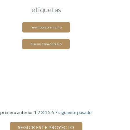
etiquetas
reembolso en vino
nuevo comentario
primero
anterior
1
2
3
4
5
6
7
siguiente
pasado