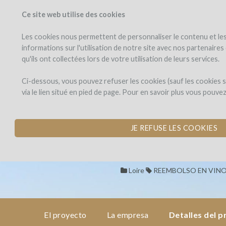
Ce site web utilise des cookies
PROYECTOS
WINEF
Veo los proyectos
Invierto en
Les cookies nous permettent de personnaliser le contenu et les 
informations sur l'utilisation de notre site avec nos partenaire
qu'ils ont collectées lors de votre utilisation de leurs services.
Prieure
el
proyecto
La
Prieure La Cha
Ci-dessous, vous pouvez refuser les cookies (sauf les cookies
Chaume
via le lien situé en pied de page. Pour en savoir plus vous pouve
&
CREACIÓN DE UN F
la
Association
empresa
Confluences
por Association Confluences 
JE REFUSE LES COOKIES
detalles
del
proyecto
Loire
REEMBOLSO EN VIN
los
reembolsos
El proyecto
La empresa
Detalles del 
en vino