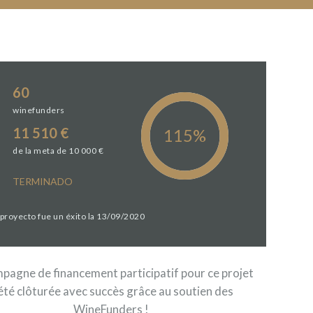
60
winefunders
11 510 €
de la meta de 10 000 €
TERMINADO
 proyecto fue un éxito la 13/09/2020
pagne de financement participatif pour ce projet
été clôturée avec succès grâce au soutien des
WineFunders !