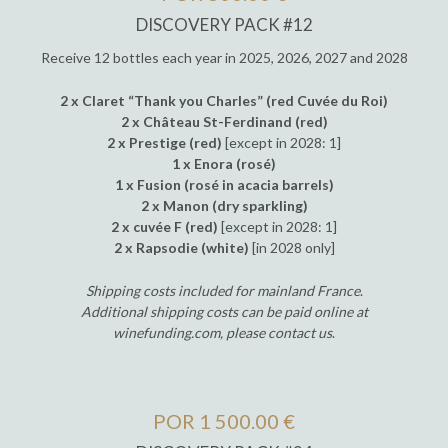
DISCOVERY PACK #12
Receive 12 bottles each year in 2025, 2026, 2027 and 2028
2 x Claret “Thank you Charles” (red Cuvée du Roi)
2 x Château St-Ferdinand (red)
2 x Prestige (red)
[except in 2028: 1]
1 x Enora (rosé)
1 x Fusion (rosé in acacia barrels)
2 x Manon (dry sparkling)
2 x cuvée F (red)
[except in 2028: 1]
2 x Rapsodie (white)
[in 2028 only]
Shipping costs included for mainland France
.
Additional shipping costs can be paid online at
winefunding.com, please contact us
.
POR 1 500.00 €