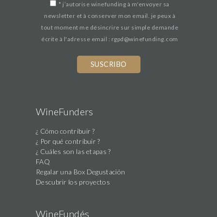
*
j’autorise winefunding à m'envoyer sa
newsletter et à conserver mon email. je peux à
tout moment me désincrire sur simple demande
écrite à l'adresse email : rgpd@winefunding.com
If
you
are
a
human,
WineFunders
ignore
¿ Cómo contribuir ?
this
¿ Por qué contribuir ?
field
¿ Cuáles son las etapas ?
FAQ
Regalar una Box Degustación
Descubrir los proyectos
WineFundés