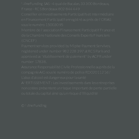
WineFunding SAS · 4 quai de Bacalan, 33 300 Bordeaux,
France · RCS Bordeaux 802 844 449
Conseiller en Investissements Participatifs et Intermédiaire
en Financement Participatif enregistré auprès de l'ORIAS
sous le numéro 15003095
Membre de l'association Financement Participatif France et
de la Chambre Nationale des Conseils Experts Financiers
(CNCEF)
Payment services provided by Mipise Payment Servives,
registered under number 982 228 397 at RCS Paris and
approved as "établissement de paiement" by ACPR under
number 17838.
Assurance Responsabilité Civile Professionnelle auprès de la
compagnie AIG sous le numéro de police RD02011216Y
L’abus d’alcool est dangereux pour la santé
AVERTISSEMENT : Les investissements dans les entreprises
non cotées présentent un risque important de perte partielle
ou totale du capital ainsi qu’un risque d’illiquidité
© WineFunding