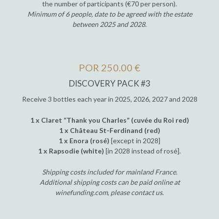
the number of participants (€70 per person).
Minimum of 6 people, date to be agreed with the estate
between 2025 and 2028
.
POR 250.00 €
DISCOVERY PACK #3
Receive 3 bottles each year in 2025, 2026, 2027 and 2028
1 x Claret “Thank you Charles” (cuvée du Roi red)
1 x Château St-Ferdinand (red)
1 x Enora (rosé)
[except in 2028]
1 x Rapsodie (white)
[in 2028 instead of rosé].
Shipping costs included for mainland France
.
Additional shipping costs can be paid online at
winefunding.com, please contact us
.