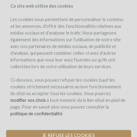
Ce site web utilise des cookies
Les cookies nous permettent de personnaliser le contenu
et les annonces, d'offrir des fonctionnalités relatives aux
médias sociaux et d'analyser le trafic. Nous partageons
el proyecto
les remboursements en vin
également des informations sur l'utilisation de notre site
avec nos partenaires de médias sociaux, de publicité et
d'analyse, qui peuvent combiner celles-ci avec d'autres
informations que vous leur avez fournies ou qu'ils ont
collectées lors de votre utilisation de leurs services.
Ci-dessous, vous pouvez refuser les cookies (sauf les
cookies strictement nécessaires au bon fonctionnement
Château Saint-Ferdinand
du site) ou accepter tous les cookies. Vous pourrez
modifier vos choix
AGROFORESTRY PLANTING OF 12
à tout moment via le lien situé en pied de
page. Pour en savoir plus vous pouvez consulter la
WHITE GRAPE VARIETIES
politique de confidentialité
.
JE REFUSE LES COOKIES