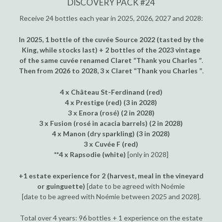
DISCOVERY PACK #24
Receive 24 bottles each year in 2025, 2026, 2027 and 2028:
In 2025, 1 bottle of the cuvée Source 2022 (tasted by the
King, while stocks last) + 2 bottles of the 2023 vintage
of the same cuvée renamed Claret “Thank you Charles ”
.
Then from 2026 to 2028, 3 x Claret “Thank you Charles ”
.
4 x Château St-Ferdinand (red)
4 x Prestige (red) (3 in 2028)
3 x Enora (rosé) (2 in 2028)
3 x Fusion (rosé in acacia barrels) (2 in 2028)
4 x Manon (dry sparkling) (3 in 2028)
3 x Cuvée F (red)
**4 x Rapsodie (white)
[only in 2028]
+1 estate experience for 2 (harvest, meal in the vineyard
or guinguette)
[date to be agreed with Noémie
[date to be agreed with Noémie between 2025 and 2028].
Total over 4 years: 96 bottles + 1 experience on the estate