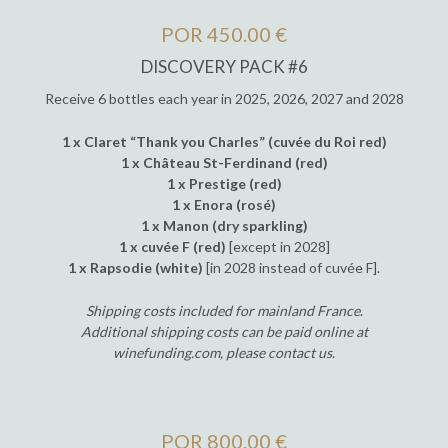
POR 450.00 €
DISCOVERY PACK #6
Receive 6 bottles each year in 2025, 2026, 2027 and 2028
1 x Claret “Thank you Charles” (cuvée du Roi red)
1 x Château St-Ferdinand (red)
1 x Prestige (red)
1 x Enora (rosé)
1 x Manon (dry sparkling)
1 x cuvée F (red)
[except in 2028]
1 x Rapsodie (white)
[in 2028 instead of cuvée F].
Shipping costs included for mainland France
.
Additional shipping costs can be paid online at
winefunding.com, please contact us
.
POR 800.00 €