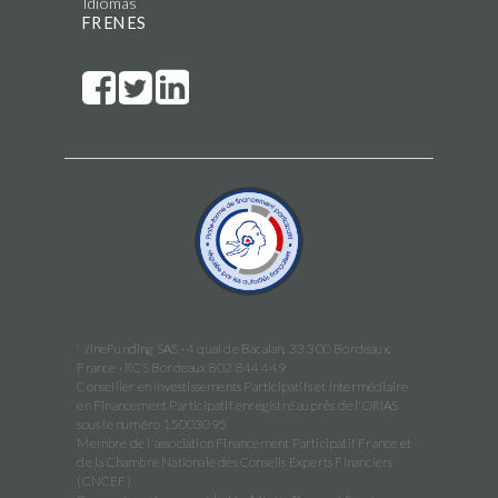
Idiomas
FR
EN
ES
WineFunding SAS · 4 quai de Bacalan, 33 300 Bordeaux,
France · RCS Bordeaux 802 844 449
Conseiller en Investissements Participatifs et Intermédiaire
en Financement Participatif enregistré auprès de l'ORIAS
sous le numéro 15003095
Membre de l'association Financement Participatif France et
de la Chambre Nationale des Conseils Experts Financiers
(CNCEF)