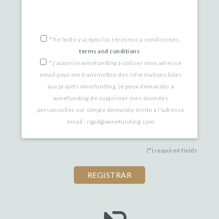
*
he leído y acepto los términos y condiciones.
terms and conditions
*
j’autorise winefunding à utiliser mon adresse
email pour me transmettre des informations liées
aux projets winefunding. je peux demander à
winefunding de supprimer mes données
personnelles sur simple demande écrite à l'adresse
email : rgpd@winefunding.com
(*) required fields