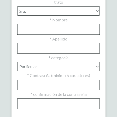
trato
*
Nombre
*
Apellido
*
categoría
*
Contraseña (mínimo 6 caracteres)
*
confirmación de la contraseña