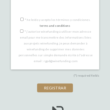
*
he leído y acepto los términos y condiciones.
terms and conditions
*
j’autorise winefunding à utiliser mon adresse
email pour me transmettre des informations liées
aux projets winefunding. je peux demander à
winefunding de supprimer mes données
personnelles sur simple demande écrite à l'adresse
email : rgpd@winefunding.com
(*) required fields