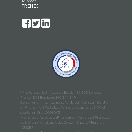
Idiomas
FR
EN
ES
WineFunding SAS · 4 quai de Bacalan, 33 300 Bordeaux,
France · RCS Bordeaux 802 844 449
Conseiller en Investissements Participatifs et Intermédiaire
en Financement Participatif enregistré auprès de l'ORIAS
sous le numéro 15003095
Membre de l'association Financement Participatif France et
de la Chambre Nationale des Conseils Experts Financiers
(CNCEF)