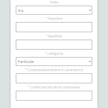
trato
*
Nombre
*
Apellido
*
categoría
*
Contraseña (mínimo 6 caracteres)
*
confirmación de la contraseña