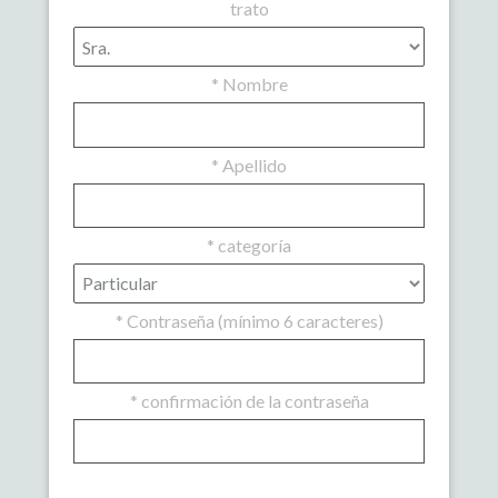
trato
*
Nombre
*
Apellido
*
categoría
*
Contraseña (mínimo 6 caracteres)
*
confirmación de la contraseña