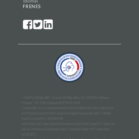
Idiomas
FR
EN
ES
WineFunding SAS · 4 quai de Bacalan, 33 300 Bordeaux,
France · RCS Bordeaux 802 844 449
Conseiller en Investissements Participatifs et Intermédiaire
en Financement Participatif enregistré auprès de l'ORIAS
sous le numéro 15003095
Membre de l'association Financement Participatif France et
de la Chambre Nationale des Conseils Experts Financiers
(CNCEF)