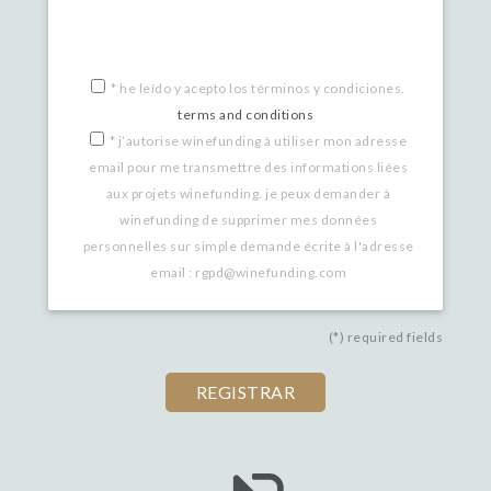
*
he leído y acepto los términos y condiciones.
terms and conditions
*
j’autorise winefunding à utiliser mon adresse
email pour me transmettre des informations liées
aux projets winefunding. je peux demander à
winefunding de supprimer mes données
personnelles sur simple demande écrite à l'adresse
email : rgpd@winefunding.com
(*) required fields