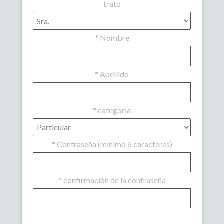
trato
*
Nombre
*
Apellido
*
categoría
*
Contraseña (mínimo 6 caracteres)
*
confirmación de la contraseña