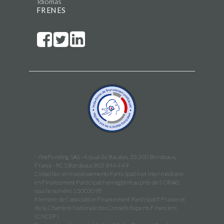
Idiomas
FR
EN
ES
WineFunding SAS · 4 quai de Bacalan, 33 300 Bordeaux,
France · RCS Bordeaux 802 844 449
Conseiller en Investissements Participatifs et Intermédiaire
en Financement Participatif enregistré auprès de l'ORIAS
sous le numéro 15003095
Membre de l'association Financement Participatif France et
de la Chambre Nationale des Conseils Experts Financiers
(CNCEF)