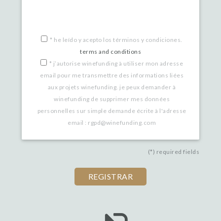
*
he leído y acepto los términos y condiciones.
terms and conditions
*
j’autorise winefunding à utiliser mon adresse
email pour me transmettre des informations liées
aux projets winefunding. je peux demander à
winefunding de supprimer mes données
personnelles sur simple demande écrite à l'adresse
email : rgpd@winefunding.com
(*) required fields