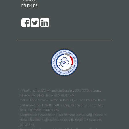
Idiomas
FR
EN
ES
WineFunding SAS · 4 quai de Bacalan, 33 300 Bordeaux,
France · RCS Bordeaux 802 844 449
Conseiller en Investissements Participatifs et Intermédiaire
en Financement Participatif enregistré auprès de l'ORIAS
sous le numéro 15003095
Membre de l'association Financement Participatif France et
de la Chambre Nationale des Conseils Experts Financiers
(CNCEF)