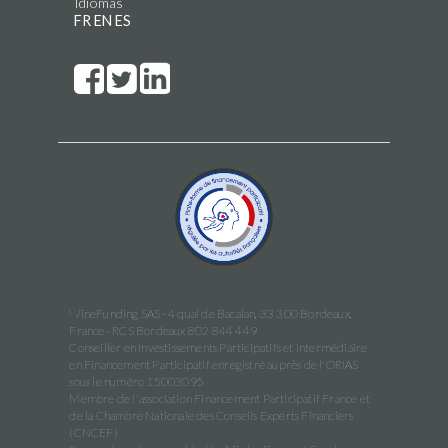
Idiomas
FR
EN
ES
WineFunding SAS · 4 quai de Bacalan, 33 300 Bordeaux,
France · RCS Bordeaux 802 844 449
Conseiller en Investissements Participatifs et Intermédiaire
en Financement Participatif enregistré auprès de l'ORIAS
sous le numéro 15003095
Membre de l'association Financement Participatif France et
de la Chambre Nationale des Conseils Experts Financiers
(CNCEF)