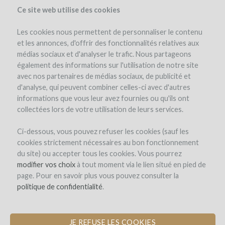
Ce site web utilise des cookies
Les cookies nous permettent de personnaliser le contenu
et les annonces, d'offrir des fonctionnalités relatives aux
médias sociaux et d'analyser le trafic. Nous partageons
le projet
l'équipe
détails du projet
les remboursements en vin
également des informations sur l'utilisation de notre site
winefunders
(83)
avec nos partenaires de médias sociaux, de publicité et
d'analyse, qui peuvent combiner celles-ci avec d'autres
informations que vous leur avez fournies ou qu'ils ont
collectées lors de votre utilisation de leurs services.
Ci-dessous, vous pouvez refuser les cookies (sauf les
cookies strictement nécessaires au bon fonctionnement
du site) ou accepter tous les cookies. Vous pourrez
modifier vos choix
à tout moment via le lien situé en pied de
page. Pour en savoir plus vous pouvez consulter la
politique de confidentialité
.
JE REFUSE LES COOKIES