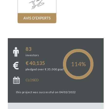
83
investors
€ 40,135
pledged over € 35,000 goal
CLOSED
this project was successful on 04/02/2022