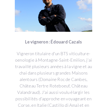
Le vigneron : Édouard Cazals
Vigneron titulaire d'un BTS viticulture-
oenologie à Montagne-Saint-Emilion, j'ai
travaillé plusieurs années à la vigne et au
chai dans plusieurs grandes Maisons
alentours (Domaine Roc de Cambes,
Château Tertre Roteboeuf, Château
Valandraud). J'ai aussi voulu élargir les
possibilités d'approche en voyageant en
Corse, en Italie (Castillo di Ama) et en