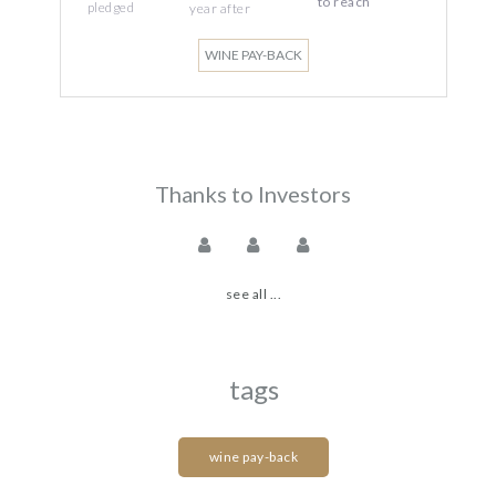
to reach
pledged
year
after
WINE PAY-BACK
Thanks to Investors
see all ...
tags
wine pay-back