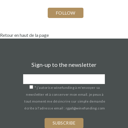
Retour en haut de la page
Sign-up to the newsletter
*
j’autorise winefunding à m'envoyer sa
newsletter et à conserver mon email. je peux à
tout moment me désincrire sur simple demande
écrite à l'adresse email : rgpd@winefunding.com
If
you