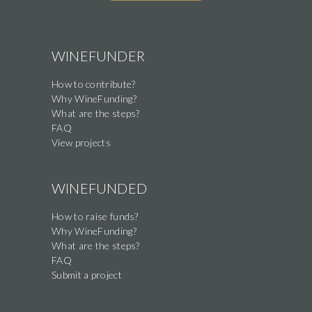
are
a
human,
WINEFUNDER
ignore
How to contribute?
this
Why WineFunding?
field
What are the steps?
FAQ
View projects
WINEFUNDED
How to raise funds?
Why WineFunding?
What are the steps?
FAQ
Submit a project