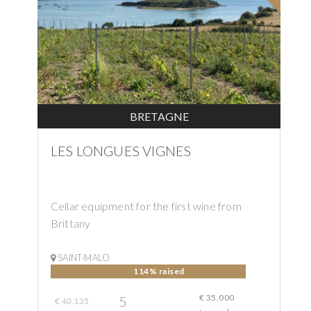
BRETAGNE
LES LONGUES VIGNES
Cellar equipment for the first wine from
Brittany
SAINT-MALO
114% raised
€ 35,000
5
€ 40,135