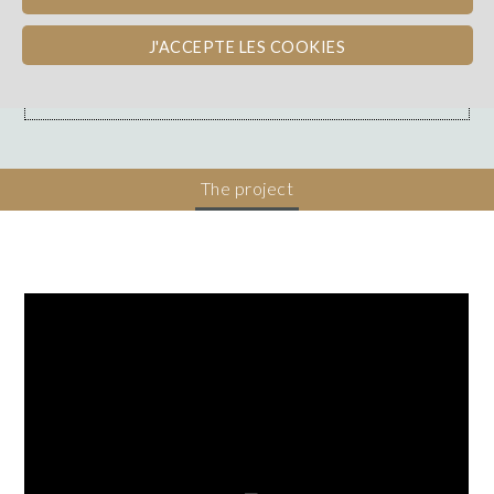
Bretagne
WINE PAY-BACK
J'ACCEPTE LES COOKIES
Dons, contreparties
The project