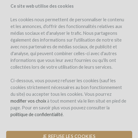
Ce site web utilise des cookies
Les cookies nous permettent de personnaliser le contenu
et les annonces, d'offrir des fonctionnalités relatives aux
médias sociaux et d'analyser le trafic. Nous partageons
également des informations sur l'utilisation de notre site
avec nos partenaires de médias sociaux, de publicité et
d'analyse, qui peuvent combiner celles-ci avec d'autres
informations que vous leur avez fournies ou qu'ils ont
collectées lors de votre utilisation de leurs services.
Les Longues Vignes
Ci-dessous, vous pouvez refuser les cookies (sauf les
cookies strictement nécessaires au bon fonctionnement
ÉQUIPEMENT DU CHAI POUR
du site) ou accepter tous les cookies. Vous pourrez
PRODUIRE LE PREMIER VIN DE
modifier vos choix
à tout moment via le lien situé en pied de
BRETAGNE
page. Pour en savoir plus vous pouvez consulter la
politique de confidentialité
.
by Les Longues Vignes (Saint Jouan des Guerets)
JE REFUSE LES COOKIES