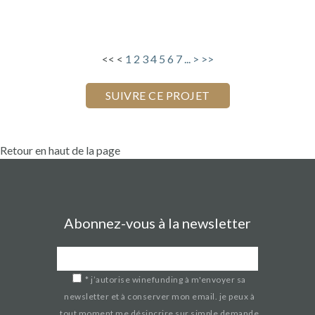
<<
<
1
2
3
4
5
6
7
...
>
>>
Retour en haut de la page
Abonnez-vous à la newsletter
*
j’autorise winefunding à m'envoyer sa
newsletter et à conserver mon email. je peux à
tout moment me désincrire sur simple demande