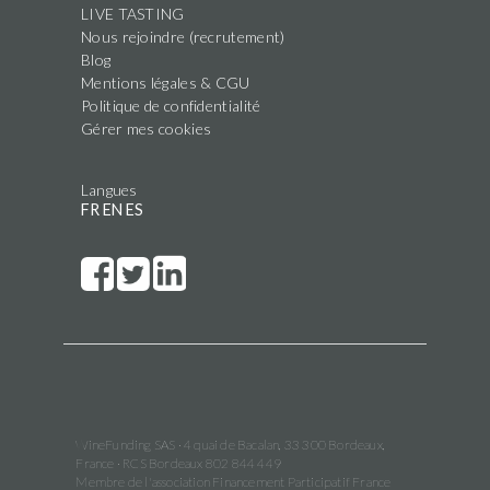
LIVE TASTING
Nous rejoindre (recrutement)
Blog
Mentions légales & CGU
Politique de confidentialité
Gérer mes cookies
Langues
FR
EN
ES
WineFunding SAS · 4 quai de Bacalan, 33 300 Bordeaux,
France · RCS Bordeaux 802 844 449
Membre de l'association Financement Participatif France