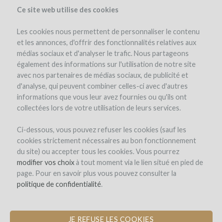
Ce site web utilise des cookies
Les cookies nous permettent de personnaliser le contenu
et les annonces, d'offrir des fonctionnalités relatives aux
médias sociaux et d'analyser le trafic. Nous partageons
le projet
le domaine
détails du projet
avis d'experts
également des informations sur l'utilisation de notre site
les remboursements en vin
avec nos partenaires de médias sociaux, de publicité et
d'analyse, qui peuvent combiner celles-ci avec d'autres
informations que vous leur avez fournies ou qu'ils ont
collectées lors de votre utilisation de leurs services.
Ci-dessous, vous pouvez refuser les cookies (sauf les
cookies strictement nécessaires au bon fonctionnement
du site) ou accepter tous les cookies. Vous pourrez
Domaine Bott
modifier vos choix
à tout moment via le lien situé en pied de
page. Pour en savoir plus vous pouvez consulter la
ACHAT DE MATÉRIEL VITICOLE
politique de confidentialité
.
JE REFUSE LES COOKIES