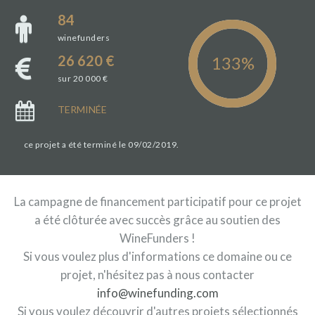
84
winefunders
26 620 €
sur 20 000 €
TERMINÉE
ce projet a été terminé le 09/02/2019.
La campagne de financement participatif pour ce projet
a été clôturée avec succès grâce au soutien des
WineFunders !
Si vous voulez plus d'informations ce domaine ou ce
projet, n'hésitez pas à nous contacter
info@winefunding.com
Si vous voulez découvrir d'autres projets sélectionnés