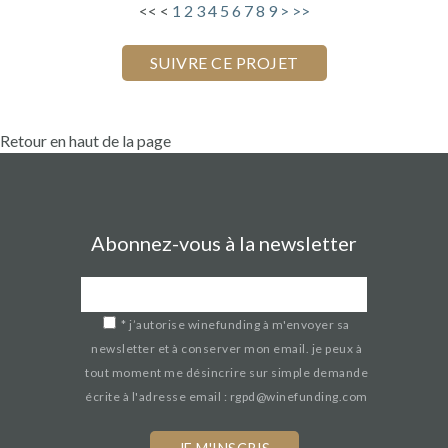
<<
<
1
2
3
4
5
6
7
8
9
>
>>
Retour en haut de la page
Abonnez-vous à la newsletter
*
j’autorise winefunding à m'envoyer sa
newsletter et à conserver mon email. je peux à
tout moment me désincrire sur simple demande
écrite à l'adresse email : rgpd@winefunding.com