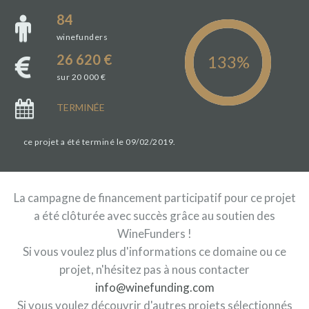
84
winefunders
26 620 €
sur 20 000 €
TERMINÉE
ce projet a été terminé le 09/02/2019.
La campagne de financement participatif pour ce projet
a été clôturée avec succès grâce au soutien des
WineFunders !
Si vous voulez plus d'informations ce domaine ou ce
projet, n'hésitez pas à nous contacter
info@winefunding.com
Si vous voulez découvrir d'autres projets sélectionnés