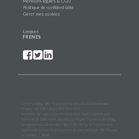
Mentions légales & CGU
Politique de confidentialité
Gérer mes cookies
Langues
FR
EN
ES
WineFunding SAS · 4 quai de Bacalan, 33 300 Bordeaux,
France · RCS Bordeaux 802 844 449
Membre de l'association Financement Participatif France
Services de paiements assurés par Mipise Payment Services,
enregistré sous le numéro 982 228 397 au RCS de Paris et
approuvé comme établissement de paiement par l'ACPR sous
le numéro 17838.