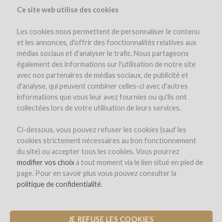
Ce site web utilise des cookies
Les cookies nous permettent de personnaliser le contenu
et les annonces, d'offrir des fonctionnalités relatives aux
médias sociaux et d'analyser le trafic. Nous partageons
le projet
le domaine
détails du projet
avis d'experts
également des informations sur l'utilisation de notre site
les remboursements en vin
avec nos partenaires de médias sociaux, de publicité et
d'analyse, qui peuvent combiner celles-ci avec d'autres
informations que vous leur avez fournies ou qu'ils ont
collectées lors de votre utilisation de leurs services.
Ci-dessous, vous pouvez refuser les cookies (sauf les
cookies strictement nécessaires au bon fonctionnement
du site) ou accepter tous les cookies. Vous pourrez
Domaine Bott
modifier vos choix
à tout moment via le lien situé en pied de
page. Pour en savoir plus vous pouvez consulter la
ACHAT DE MATÉRIEL VITICOLE
politique de confidentialité
.
JE REFUSE LES COOKIES