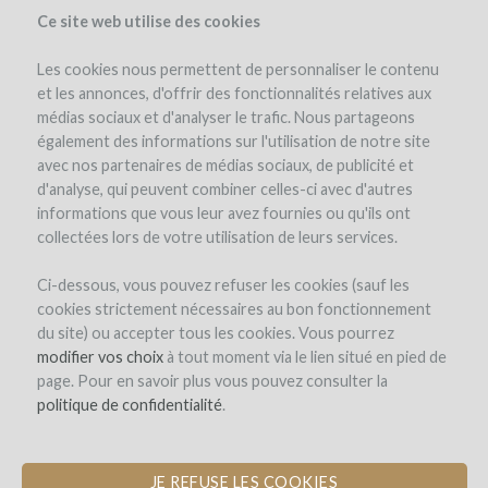
Ce site web utilise des cookies
Les cookies nous permettent de personnaliser le contenu
et les annonces, d'offrir des fonctionnalités relatives aux
médias sociaux et d'analyser le trafic. Nous partageons
le projet
l'équipe
détails du projet
les remboursements en vin
également des informations sur l'utilisation de notre site
winefunders
(83)
avec nos partenaires de médias sociaux, de publicité et
d'analyse, qui peuvent combiner celles-ci avec d'autres
informations que vous leur avez fournies ou qu'ils ont
collectées lors de votre utilisation de leurs services.
Ci-dessous, vous pouvez refuser les cookies (sauf les
cookies strictement nécessaires au bon fonctionnement
du site) ou accepter tous les cookies. Vous pourrez
modifier vos choix
à tout moment via le lien situé en pied de
page. Pour en savoir plus vous pouvez consulter la
politique de confidentialité
.
JE REFUSE LES COOKIES