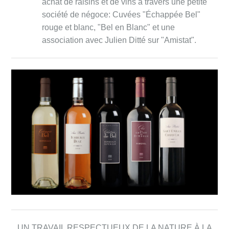
achat de raisins et de vins à travers une petite
société de négoce: Cuvées "Échappée Bel"
rouge et blanc, "Bel en Blanc" et une
association avec Julien Ditté sur "Amistat".
UN TRAVAIL RESPECTUEUX DE LA NATURE À LA