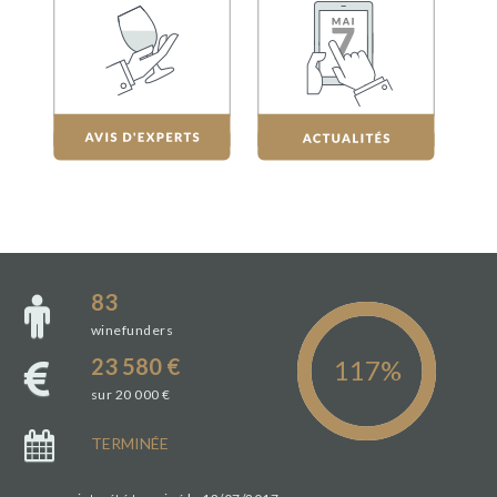
83
winefunders
23 580 €
sur 20 000 €
TERMINÉE