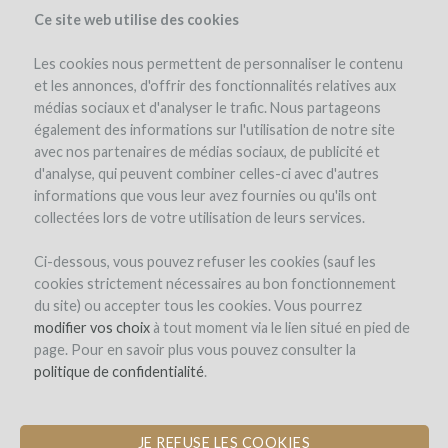
Ce site web utilise des cookies
Les cookies nous permettent de personnaliser le contenu
et les annonces, d'offrir des fonctionnalités relatives aux
médias sociaux et d'analyser le trafic. Nous partageons
le projet
l'équipe
détails du projet
les remboursements en vin
également des informations sur l'utilisation de notre site
winefunders
(83)
avec nos partenaires de médias sociaux, de publicité et
d'analyse, qui peuvent combiner celles-ci avec d'autres
informations que vous leur avez fournies ou qu'ils ont
collectées lors de votre utilisation de leurs services.
Ci-dessous, vous pouvez refuser les cookies (sauf les
cookies strictement nécessaires au bon fonctionnement
du site) ou accepter tous les cookies. Vous pourrez
modifier vos choix
à tout moment via le lien situé en pied de
page. Pour en savoir plus vous pouvez consulter la
politique de confidentialité
.
JE REFUSE LES COOKIES