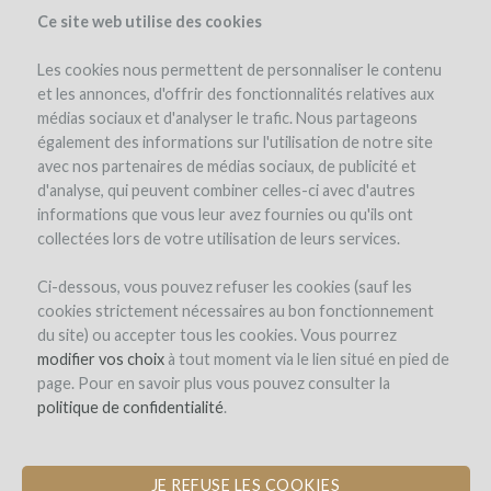
Ce site web utilise des cookies
Les cookies nous permettent de personnaliser le contenu
et les annonces, d'offrir des fonctionnalités relatives aux
médias sociaux et d'analyser le trafic. Nous partageons
le projet
l'équipe
détails du projet
les remboursements en vin
également des informations sur l'utilisation de notre site
actualités (3)
winefunders
(123)
avec nos partenaires de médias sociaux, de publicité et
d'analyse, qui peuvent combiner celles-ci avec d'autres
informations que vous leur avez fournies ou qu'ils ont
collectées lors de votre utilisation de leurs services.
Ci-dessous, vous pouvez refuser les cookies (sauf les
cookies strictement nécessaires au bon fonctionnement
du site) ou accepter tous les cookies. Vous pourrez
Domaine des Jeunes Pousses
modifier vos choix
à tout moment via le lien situé en pied de
page. Pour en savoir plus vous pouvez consulter la
CRÉATION D'UNE PÉPINIÈRE DE
politique de confidentialité
.
JEUNES VIGNERONS
JE REFUSE LES COOKIES