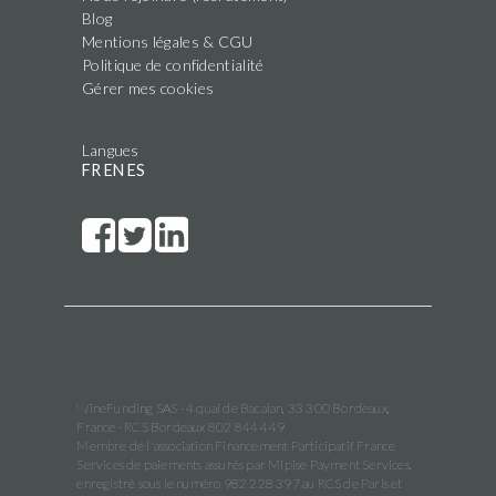
Blog
Mentions légales & CGU
Politique de confidentialité
Gérer mes cookies
Langues
FR
EN
ES
WineFunding SAS · 4 quai de Bacalan, 33 300 Bordeaux,
France · RCS Bordeaux 802 844 449
Membre de l'association Financement Participatif France
Services de paiements assurés par Mipise Payment Services,
enregistré sous le numéro 982 228 397 au RCS de Paris et