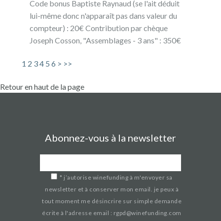
Code bonus Baptiste Raynaud (se l'ait déduit
lui-même donc n'apparaît pas dans valeur du
compteur) : 20€ Contribution par chèque
Joseph Cosson, "Assemblages - 3 ans" : 350€
1
2
3
4
5
6
>
>>
Retour en haut de la page
Abonnez-vous à la newsletter
*
j’autorise winefunding à m'envoyer sa
newsletter et à conserver mon email. je peux à
tout moment me désincrire sur simple demande
écrite à l'adresse email : rgpd@winefunding.com