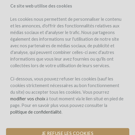
Ce site web utilise des cookies
Les cookies nous permettent de personnaliser le contenu
et les annonces, d'offrir des fonctionnalités relatives aux
médias sociaux et d'analyser le trafic. Nous partageons
le projet
le domaine
détails du projet
avis d'experts
également des informations sur l'utilisation de notre site
les remboursements en vin
avec nos partenaires de médias sociaux, de publicité et
d'analyse, qui peuvent combiner celles-ci avec d'autres
informations que vous leur avez fournies ou qu'ils ont
collectées lors de votre utilisation de leurs services.
Ci-dessous, vous pouvez refuser les cookies (sauf les
cookies strictement nécessaires au bon fonctionnement
du site) ou accepter tous les cookies. Vous pourrez
Domaine Les Mille Vignes
modifier vos choix
à tout moment via le lien situé en pied de
page. Pour en savoir plus vous pouvez consulter la
FINANCEMENT D'UNE NOUVELLE
politique de confidentialité
.
CUVERIE
JE REFUSE LES COOKIES