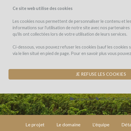
Ce site web utilise des cookies
PROJETS
WINEFU
Voir les projets
J'investis dans
Les cookies nous permettent de personnaliser le contenu et les 
informations sur l'utilisation de notre site avec nos partenaire
qu'ils ont collectées lors de votre utilisation de leurs services.
Domaine
Les
Domaine Les Mi
Ci-dessous, vous pouvez refuser les cookies (sauf les cookies
Mille
via le lien situé en pied de page. Pour en savoir plus vous pouve
Vignes
FINANCEMENT D'U
par Valérie Guérin - Domaine L
JE REFUSE LES COOKIES
Languedoc
REMBOURSEMEN
Le projet
Le domaine
L'équipe
Déta