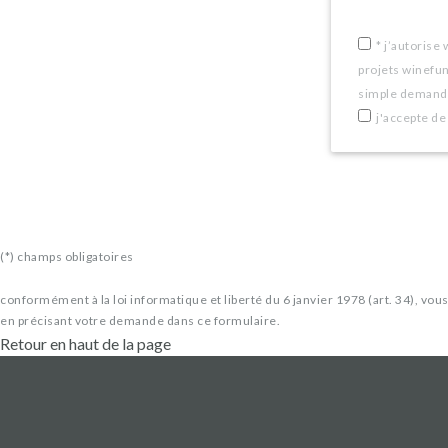
are
a
*
j’autorise 
projets winefu
human,
simple demande
ignore
j'accepte de
this
field
(*) champs obligatoires
conformément à la loi informatique et liberté du 6 janvier 1978 (art. 34), vo
en précisant votre demande dans ce formulaire.
Retour en haut de la page