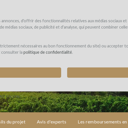
NDER
WINEFUNDÉ
WINEFUNDING
 le vin
Je finance mon projet
Découvrir nos services
annonces, d'offrir des fonctionnalités relatives aux médias sociaux et
s de médias sociaux, de publicité et d'analyse, qui peuvent combiner cel
lle Vignes
 strictement nécessaires au bon fonctionnement du site) ou accepter t
z consulter la
politique de confidentialité
.
NE NOUVELLE CUVERIE
es Mille Vignes (La Palme)
T EN VIN
ils du projet
Avis d'experts
Les remboursements en 