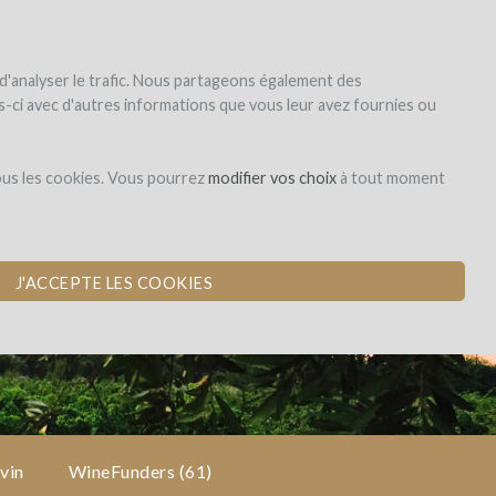
|
EN
|
ES
|
FR
S'inscrire
S'identifier
 d'analyser le trafic. Nous partageons également des
les-ci avec d'autres informations que vous leur avez fournies ou
Dons,
ous les cookies. Vous pourrez
modifier vos choix
à tout moment
contreparties
J'ACCEPTE LES COOKIES
vin
WineFunders
(61)