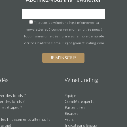
*
j’autorise winefunding à m'envoyer sa
newsletter et à conserver mon email. je peux à
tout moment me désincrire sur simple demande
écrite à l'adresse email : rgpd@winefunding.com
If
you
are
a
dés
WineFunding
human,
ignore
er des fonds ?
Equipe
this
er des fonds ?
Comité d'experts
field
 les étapes ?
Partenaires
s
Risques
 les financements alternatifs
Frais
 projet
Indicateurs légaux