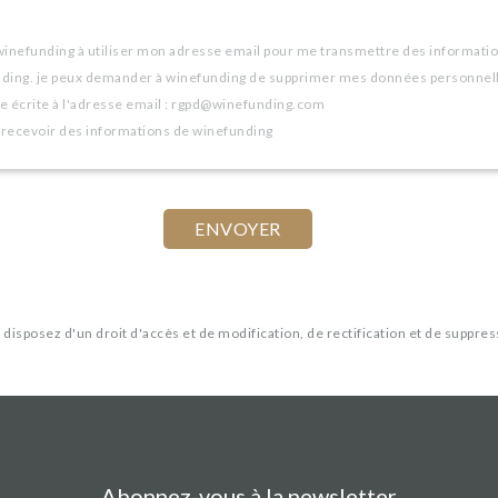
winefunding à utiliser mon adresse email pour me transmettre des informatio
nding. je peux demander à winefunding de supprimer mes données personnel
 écrite à l'adresse email : rgpd@winefunding.com
 recevoir des informations de winefunding
us disposez d'un droit d'accès et de modification, de rectification et de supp
Abonnez-vous à la newsletter