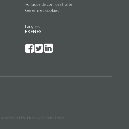
Politique de confidentialité
Gérer mes cookies
Langues
FR
EN
ES
e paiement par l'ACPR sous le numéro 17838.