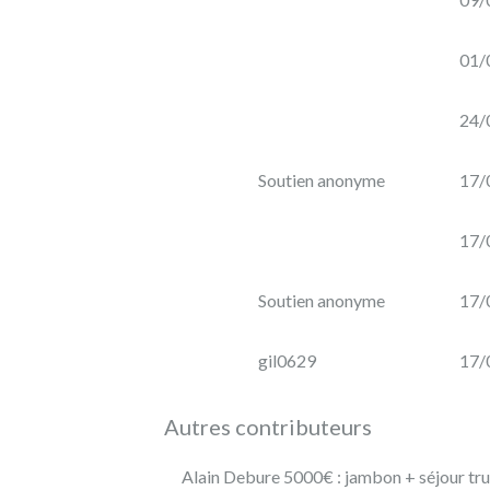
Géry
01/
CONSTRUCTION
D'UN
24/
CHAI
D'ÉLEVAGE
EN
Soutien anonyme
17/
PIERRE
POUR
17/
UN
VIGNOBLE
EN
Soutien anonyme
17/
AGRO-
ÉCOLOGIE
gil0629
17/
par
Domaine
Autres contributeurs
de
Saint-
Alain Debure 5000€ : jambon + séjour truf
Géry