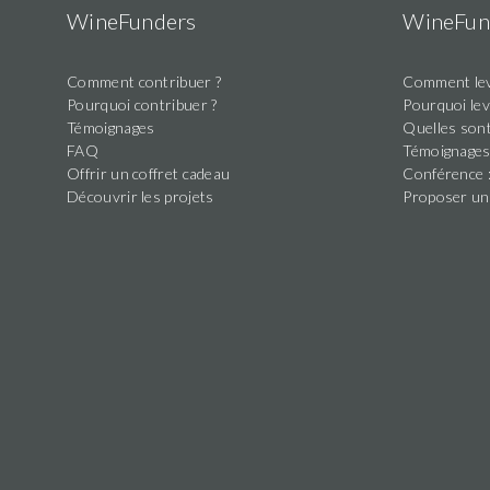
WineFunders
WineFun
Soutient
Comment contribuer ?
Comment lev
uniquement
18/07/2018
Pourquoi contribuer ?
Pourquoi lev
ce projet
200 €
07:15
Témoignages
Quelles sont
jusqu'à
FAQ
Témoignage
présent
Offrir un coffret cadeau
Conférence :
Découvrir les projets
Proposer un
Soutient
uniquement
17/07/2018
ce projet
212 €
22:31
jusqu'à
présent
Soutient
uniquement
13/06/2018
ce projet
500 €
11:46
jusqu'à