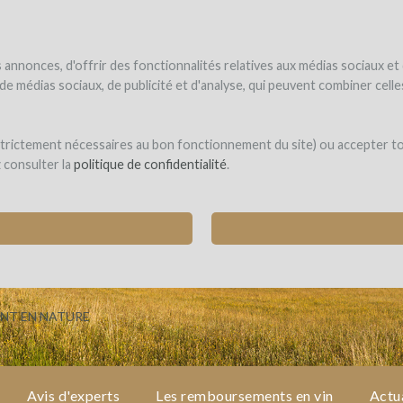
NDER
WINEFUNDÉ
WINEFUNDING
 le vin
Je finance mon projet
Découvrir nos services
annonces, d'offrir des fonctionnalités relatives aux médias sociaux et
s de médias sociaux, de publicité et d'analyse, qui peuvent combiner cel
int-Géry
 strictement nécessaires au bon fonctionnement du site) ou accepter t
z consulter la
politique de confidentialité
.
N CHAI D'ÉLEVAGE EN PIERRE POUR UN VIG
SCABANES)
NT EN NATURE
Avis d'experts
Les remboursements en vin
Actua