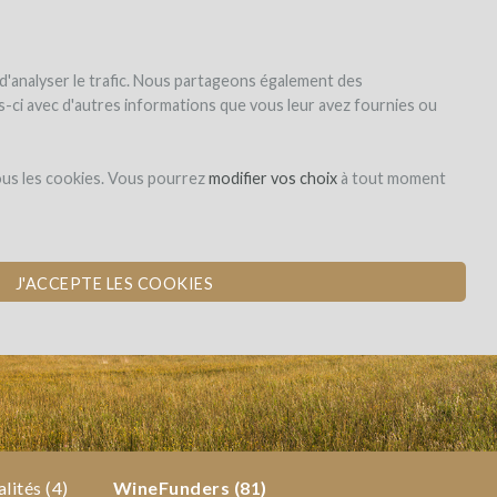
|
EN
|
ES
|
FR
S'inscrire
S'identifier
 d'analyser le trafic. Nous partageons également des
les-ci avec d'autres informations que vous leur avez fournies ou
Dons,
ous les cookies. Vous pourrez
modifier vos choix
à tout moment
contreparties
NOBLE EN AGRO-
J'ACCEPTE LES COOKIES
lités (4)
WineFunders
(81)