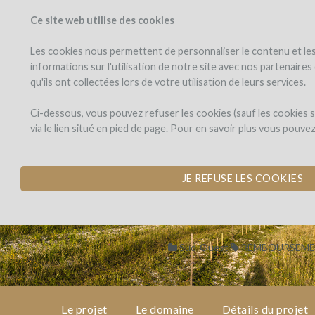
Ce site web utilise des cookies
PROJETS
WINEFU
Voir les projets
J'investis dans
Les cookies nous permettent de personnaliser le contenu et les 
informations sur l'utilisation de notre site avec nos partenaire
qu'ils ont collectées lors de votre utilisation de leurs services.
Domaine
le
projet
de
Domaine de Sa
Ci-dessous, vous pouvez refuser les cookies (sauf les cookies
Saint-
via le lien situé en pied de page. Pour en savoir plus vous pouve
Géry
CONSTRUCTION D'U
le
ÉCOLOGIE
domaine
JE REFUSE LES COOKIES
par Domaine de Saint-Géry (LA
détails
du
projet
Sud-Ouest
REMBOURSEME
avis
d'experts
Le projet
Le domaine
Détails du projet