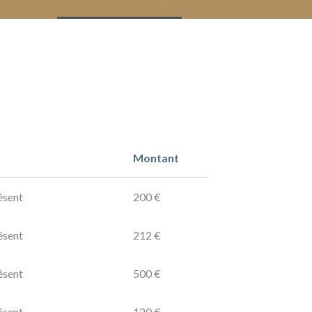
Montant
ésent
200 €
ésent
212 €
ésent
500 €
ésent
120 €