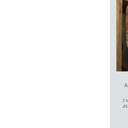
A
1 t
d’E