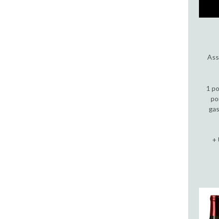
Ass
1 po
po
gas
+ 