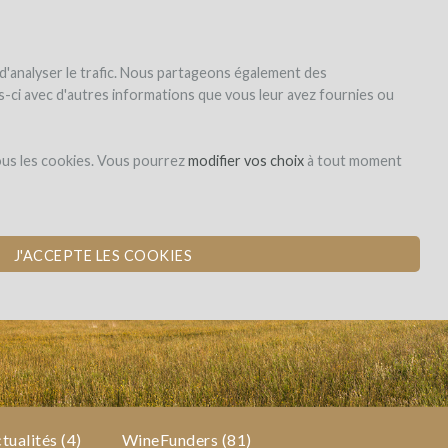
|
EN
|
ES
|
FR
S'inscrire
S'identifier
 d'analyser le trafic. Nous partageons également des
les-ci avec d'autres informations que vous leur avez fournies ou
Dons,
ous les cookies. Vous pourrez
modifier vos choix
à tout moment
contreparties
NOBLE EN AGRO-
J'ACCEPTE LES COOKIES
tualités (4)
WineFunders
(81)