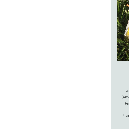
v
(env
(e
+ u