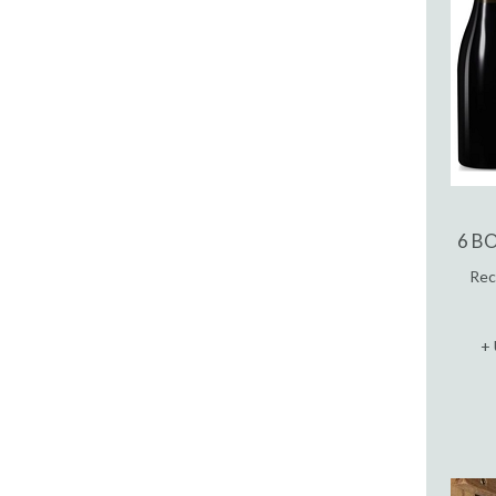
6 B
Rec
+ 