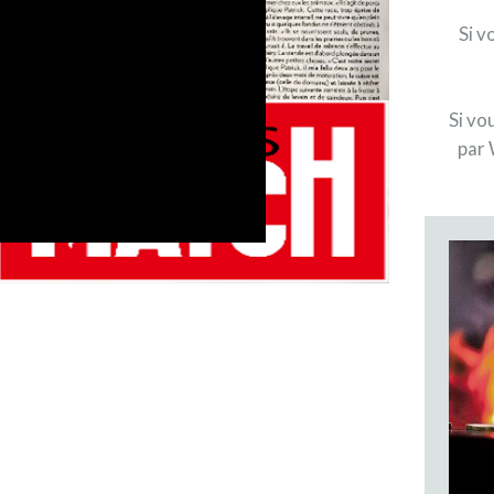
Si v
Si vo
par 