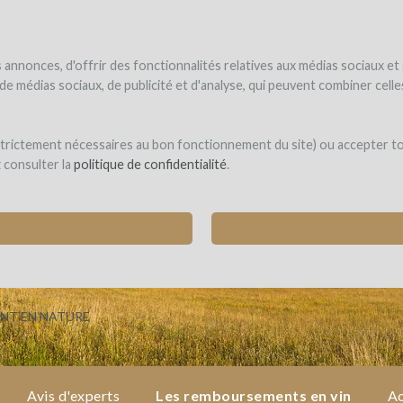
NDER
WINEFUNDÉ
WINEFUNDING
 le vin
Je finance mon projet
Découvrir nos services
annonces, d'offrir des fonctionnalités relatives aux médias sociaux et
s de médias sociaux, de publicité et d'analyse, qui peuvent combiner cel
int-Géry
 strictement nécessaires au bon fonctionnement du site) ou accepter t
z consulter la
politique de confidentialité
.
N CHAI D'ÉLEVAGE EN PIERRE POUR UN VIG
SCABANES)
NT EN NATURE
Avis d'experts
Les remboursements en vin
Ac