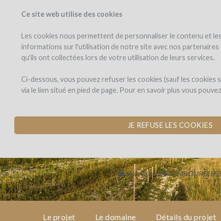
Ce site web utilise des cookies
PROJETS
WINEFU
Voir les projets
J'investis dans
Les cookies nous permettent de personnaliser le contenu et les 
informations sur l'utilisation de notre site avec nos partenaire
qu'ils ont collectées lors de votre utilisation de leurs services.
Domaine
le
projet
de
Domaine de Sa
Ci-dessous, vous pouvez refuser les cookies (sauf les cookies
Saint-
via le lien situé en pied de page. Pour en savoir plus vous pouve
Géry
CONSTRUCTION D'U
le
ÉCOLOGIE
domaine
JE REFUSE LES COOKIES
par Domaine de Saint-Géry (LA
détails
du
projet
Sud-Ouest
REMBOURSEME
avis
d'experts
Le projet
Le domaine
Détails du projet