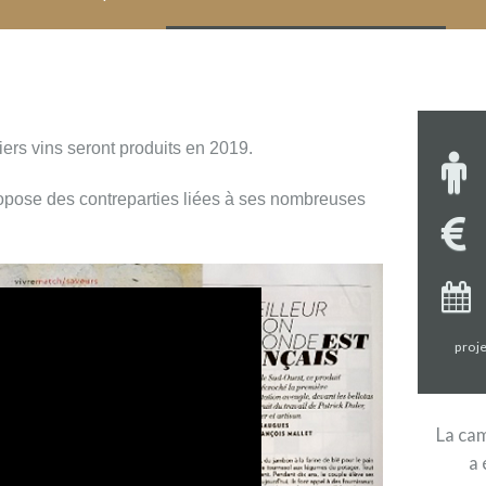
ers vins seront produits en 2019.
opose des contreparties liées à ses nombreuses
proje
La cam
a 