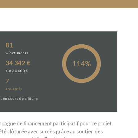
81
winefunders
34 342 €
sur 30 000 €
7
ans
après
t en cours de clôture.
pagne de financement participatif pour ce projet
été clôturée avec succès grâce au soutien des