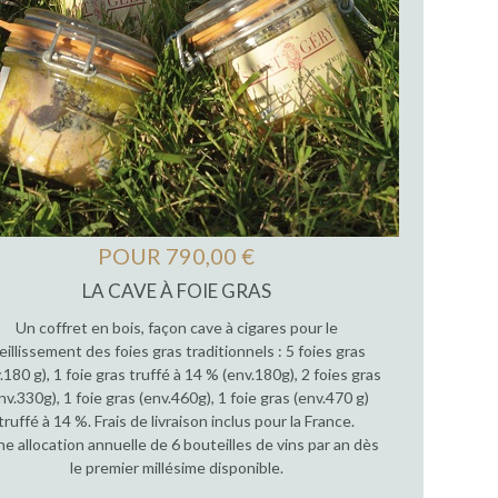
POUR 790,00 €
LA CAVE À FOIE GRAS
Un coffret en bois, façon cave à cigares pour le
ieillissement des foies gras traditionnels : 5 foies gras
.180 g), 1 foie gras truffé à 14 % (env.180g), 2 foies gras
nv.330g), 1 foie gras (env.460g), 1 foie gras (env.470 g)
truffé à 14 %. Frais de livraison inclus pour la France.
ne allocation annuelle de 6 bouteilles de vins par an dès
le premier millésime disponible.