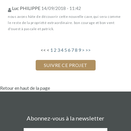
Luc PHILIPPE
14/09/2018 - 11:42
nous avons hâte de découvrir cette nouvelle cave,qui sera comme
le reste de la propriété extraordinaire. bon courage et bon vent
d'ouest à pascale et patrick.
<<
<
1
2
3
4
5
6
7
8
9
>
>>
Retour en haut de la page
Abonnez-vous à la newsletter