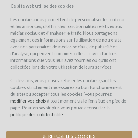
Ce site web utilise des cookies
Les cookies nous permettent de personnaliser le contenu
et les annonces, d'offrir des fonctionnalités relatives aux
médias sociaux et d'analyser le trafic. Nous partageons
le projet
le domaine
détails du projet
avis d'experts
également des informations sur l'utilisation de notre site
les remboursements en vin
actualités (4)
winefunders
(81)
avec nos partenaires de médias sociaux, de publicité et
d'analyse, qui peuvent combiner celles-ci avec d'autres
informations que vous leur avez fournies ou qu'ils ont
collectées lors de votre utilisation de leurs services.
Ci-dessous, vous pouvez refuser les cookies (sauf les
cookies strictement nécessaires au bon fonctionnement
du site) ou accepter tous les cookies. Vous pourrez
Domaine de Saint-Géry
modifier vos choix
à tout moment via le lien situé en pied de
page. Pour en savoir plus vous pouvez consulter la
CONSTRUCTION D'UN CHAI
politique de confidentialité
.
D'ÉLEVAGE EN PIERRE POUR UN
VIGNOBLE EN AGRO-ÉCOLOGIE
JE REFUSE LES COOKIES