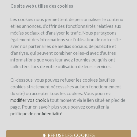
Ce site web utilise des cookies
Les cookies nous permettent de personnaliser le contenu
et les annonces, d'offrir des fonctionnalités relatives aux
médias sociaux et d'analyser le trafic. Nous partageons
le projet
l'équipe
détails du projet
avis d'experts
également des informations sur l'utilisation de notre site
les remboursements en vin
winefunders
(39)
avec nos partenaires de médias sociaux, de publicité et
d'analyse, qui peuvent combiner celles-ci avec d'autres
informations que vous leur avez fournies ou qu'ils ont
collectées lors de votre utilisation de leurs services.
Ci-dessous, vous pouvez refuser les cookies (sauf les
cookies strictement nécessaires au bon fonctionnement
du site) ou accepter tous les cookies. Vous pourrez
Domaine de Valmengaux
modifier vos choix
à tout moment via le lien situé en pied de
page. Pour en savoir plus vous pouvez consulter la
OUVERTURE D'UN GÎTE
politique de confidentialité
.
OENOTOURISTIQUE
JE REFUSE LES COOKIES