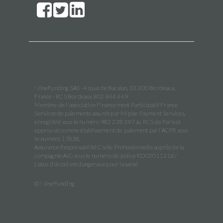
WineFunding SAS · 4 quai de Bacalan, 33 300 Bordeaux,
France · RCS Bordeaux 802 844 449
Membre de l'association Financement Participatif France
Services de paiements assurés par Mipise Payment Services,
enregistré sous le numéro 982 228 397 au RCS de Paris et
approuvé comme établissement de paiement par l'ACPR sous
le numéro 17838.
Assurance Responsabilité Civile Professionnelle auprès de la
compagnie AIG sous le numéro de police RD02011216Y
L’abus d’alcool est dangereux pour la santé
© WineFunding