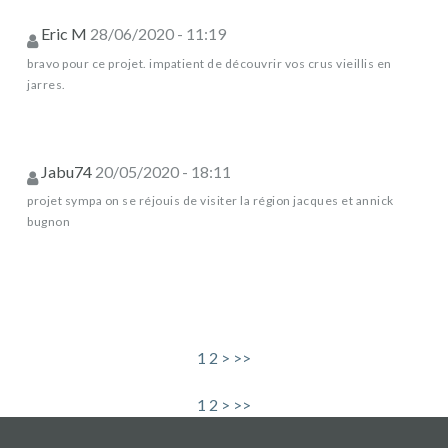
Eric M
28/06/2020 - 11:19
bravo pour ce projet. impatient de découvrir vos crus vieillis en
jarres.
Jabu74
20/05/2020 - 18:11
projet sympa on se réjouis de visiter la région jacques et annick
bugnon
1
2
>
>>
1
2
>
>>