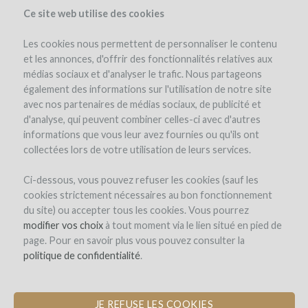
Ce site web utilise des cookies
Les cookies nous permettent de personnaliser le contenu
et les annonces, d'offrir des fonctionnalités relatives aux
médias sociaux et d'analyser le trafic. Nous partageons
the project
team
project details
expert opinion
pay-back in wine
également des informations sur l'utilisation de notre site
investors
(39)
avec nos partenaires de médias sociaux, de publicité et
d'analyse, qui peuvent combiner celles-ci avec d'autres
informations que vous leur avez fournies ou qu'ils ont
collectées lors de votre utilisation de leurs services.
Ci-dessous, vous pouvez refuser les cookies (sauf les
cookies strictement nécessaires au bon fonctionnement
du site) ou accepter tous les cookies. Vous pourrez
Domaine de Valmengaux
modifier vos choix
à tout moment via le lien situé en pied de
page. Pour en savoir plus vous pouvez consulter la
REFURBISHMENT OF A WINE
politique de confidentialité
.
TOURISM COTTAGE
JE REFUSE LES COOKIES