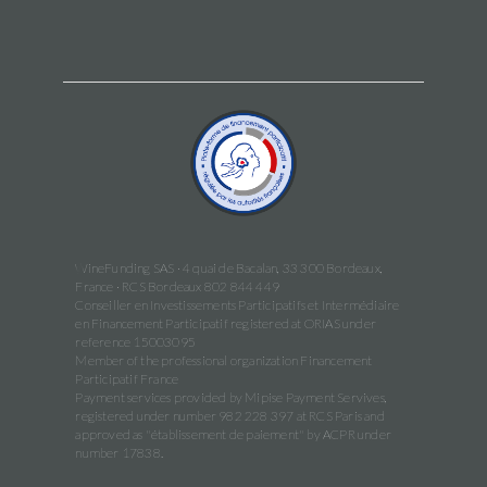
WineFunding SAS · 4 quai de Bacalan, 33 300 Bordeaux,
France · RCS Bordeaux 802 844 449
Conseiller en Investissements Participatifs et Intermédiaire
en Financement Participatif registered at ORIAS under
reference 15003095
Member of the professional organization Financement
Participatif France
Payment services provided by Mipise Payment Servives,
registered under number 982 228 397 at RCS Paris and
approved as "établissement de paiement" by ACPR under
number 17838.