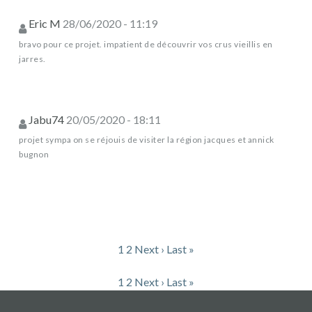
Eric M
28/06/2020 - 11:19
bravo pour ce projet. impatient de découvrir vos crus vieillis en
jarres.
Jabu74
20/05/2020 - 18:11
projet sympa on se réjouis de visiter la région jacques et annick
bugnon
1
2
Next ›
Last »
1
2
Next ›
Last »