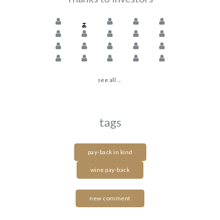
see all ...
tags
pay-back in kind
wine pay-back
new comment