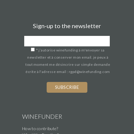
Sign-up to the newsletter
*
j’autorise winefunding à m'envoyer sa
newsletter et à conserver mon email. je peux à
tout moment me désincrire sur simple demande
écrite à l'adresse email : rgpd@winefunding.com
WINEFUNDER
How to contribute?