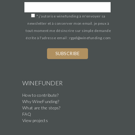
*
j’autorise winefunding à m'envoyer sa
newsletter et à conserver mon email. je peux à
tout moment me désincrire sur simple demande
écrite à l'adresse email : rgpd@winefunding.com
If
you
are
a
human,
WINEFUNDER
ignore
How to contribute?
this
Why WineFunding?
field
What are the steps?
FAQ
View projects