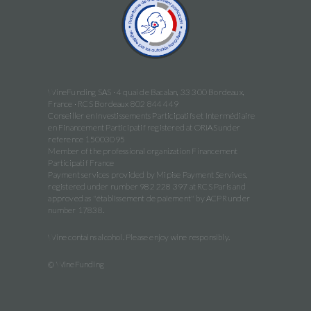
WineFunding SAS · 4 quai de Bacalan, 33 300 Bordeaux,
France · RCS Bordeaux 802 844 449
Conseiller en Investissements Participatifs et Intermédiaire
en Financement Participatif registered at ORIAS under
reference 15003095
Member of the professional organization Financement
Participatif France
Payment services provided by Mipise Payment Servives,
registered under number 982 228 397 at RCS Paris and
approved as "établissement de paiement" by ACPR under
number 17838.
Wine contains alcohol. Please enjoy wine responsibly.
© WineFunding