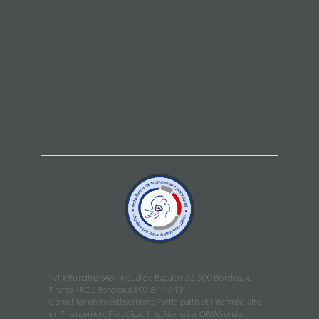
WineFunding SAS · 4 quai de Bacalan, 33 300 Bordeaux,
France · RCS Bordeaux 802 844 449
Conseiller en Investissements Participatifs et Intermédiaire
en Financement Participatif registered at ORIAS under