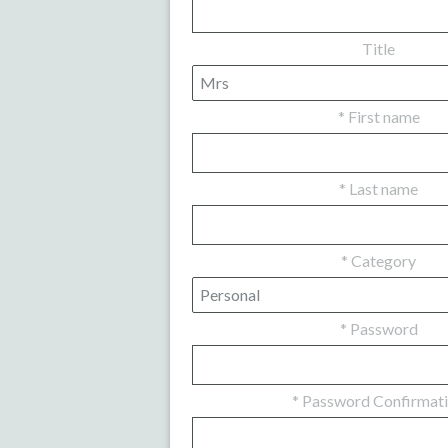
Title
*
First name
*
Last name
*
Category
*
Password
*
Password Confirmat