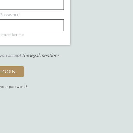
Password
remember me
 you accept
the legal mentions
 your password?