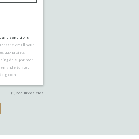
s and conditions
 adresse email pour
es aux projets
nding de supprimer
demande écrite à
nding.com
(*) required fields