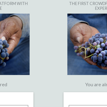
LATFORM WITH
THE FIRST CROWD
E
EXPER
ered
You are al