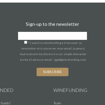
Sign-up to the newsletter
*
j’autorise winefunding à m'envoyer sa
newsletter et à conserver mon email. je peux à
tout moment me désincrire sur simple demande
écrite à l'adresse email : rgpd@winefunding.com
If
you
are
a
UNDED
WINEFUNDING
human,
ignore
 funds?
Team