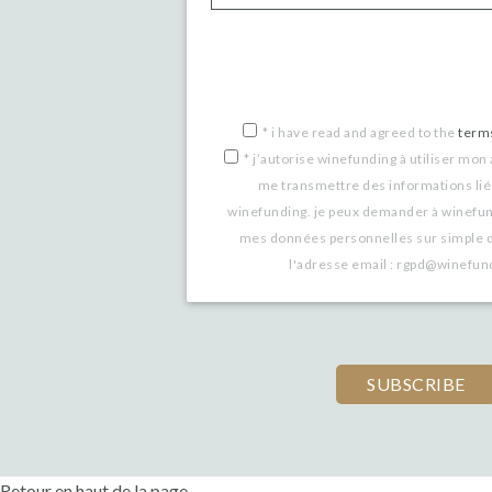
*
i have read and agreed to the
term
*
j’autorise winefunding à utiliser mon
me transmettre des informations lié
winefunding. je peux demander à winefu
mes données personnelles sur simple 
l'adresse email : rgpd@winefu
Retour en haut de la page