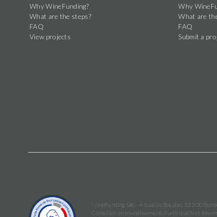
Why WineFunding?
Why WineFu
What are the steps?
What are th
FAQ
FAQ
View projects
Submit a pro
WineFunding SAS · 4 quai de Bacalan, 33 300 Bor
Conseiller en Investissements Participatifs et In