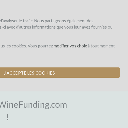
|
EN
|
ES
|
FR
Sign up
Login
 d'analyser le trafic. Nous partageons également des
les-ci avec d'autres informations que vous leur avez fournies ou
ous les cookies. Vous pourrez
modifier vos choix
à tout moment
J'ACCEPTE LES COOKIES
OGIN
WineFunding.com
!