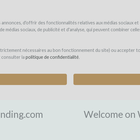
NDER
WINEFUNDED
WINEFUNDING
ne estate
Raise funds
Discover our services
annonces, d'offrir des fonctionnalités relatives aux médias sociaux et
s de médias sociaux, de publicité et d'analyse, qui peuvent combiner cel
 strictement nécessaires au bon fonctionnement du site) ou accepter t
z consulter la
politique de confidentialité
.
L
nding.com
Welcome on 