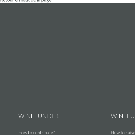
WINEFUNDER
WINEF
How to contribute?
How to raise