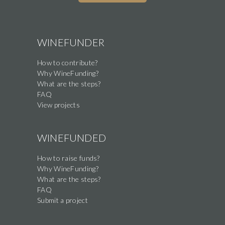
are
a
human,
WINEFUNDER
ignore
How to contribute?
this
Why WineFunding?
field
What are the steps?
FAQ
View projects
WINEFUNDED
How to raise funds?
Why WineFunding?
What are the steps?
FAQ
Submit a project