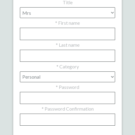
Title
*
First name
*
Last name
*
Category
*
Password
*
Password Confirmation