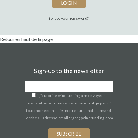
forgot your password?
Retour en haut de la page
Sign-up to the newsletter
*
j’autorise winefunding à m'envoyer sa
newsletter et à conserver mon email. je peux à
tout moment me désincrire sur simple demande
écrite à l'adresse email : rgpd@winefunding.com
If
you