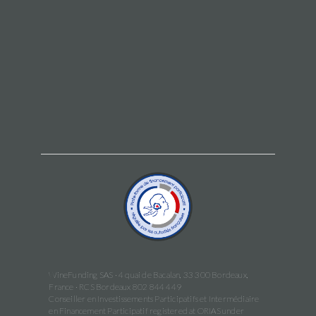
WineFunding SAS · 4 quai de Bacalan, 33 300 Bordeaux,
France · RCS Bordeaux 802 844 449
Conseiller en Investissements Participatifs et Intermédiaire
en Financement Participatif registered at ORIAS under