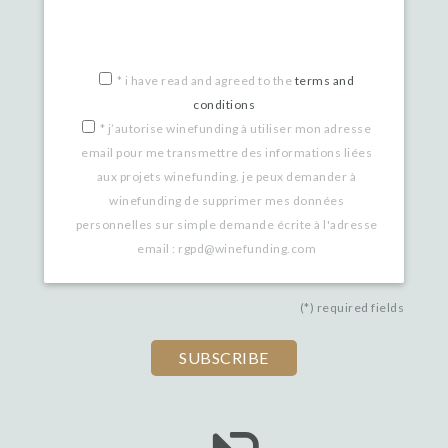
*
i have read and agreed to the
terms and
conditions
*
j’autorise winefunding à utiliser mon adresse
email pour me transmettre des informations liées
aux projets winefunding. je peux demander à
winefunding de supprimer mes données
personnelles sur simple demande écrite à l'adresse
email : rgpd@winefunding.com
(*) required fields