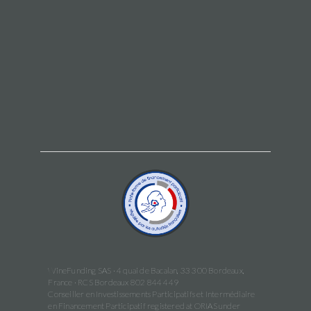
WineFunding SAS · 4 quai de Bacalan, 33 300 Bordeaux,
France · RCS Bordeaux 802 844 449
Conseiller en Investissements Participatifs et Intermédiaire
en Financement Participatif registered at ORIAS under