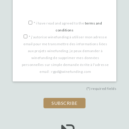
*
i have read and agreed to the
terms and
conditions
*
j’autorise winefunding à utiliser mon adresse
email pour me transmettre des informations liées
aux projets winefunding. je peux demander à
winefunding de supprimer mes données
personnelles sur simple demande écrite à l'adresse
email : rgpd@winefunding.com
(*) required fields