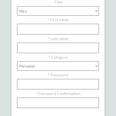
Title
*
First name
*
Last name
*
Category
*
Password
*
Password Confirmation